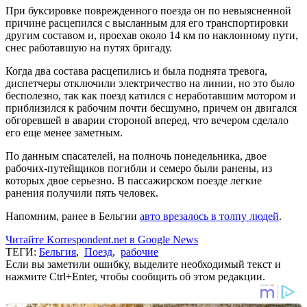
При буксировке поврежденного поезда он по невыясненной
причине расцепился с высланным для его транспортировки
другим составом и, проехав около 14 км по наклонному пути,
снес работавшую на путях бригаду.
Когда два состава расцепились и была поднята тревога,
диспетчеры отключили электричество на линии, но это было
бесполезно, так как поезд катился с неработавшим мотором и
приблизился к рабочим почти бесшумно, причем он двигался
обгоревшей в аварии стороной вперед, что вечером сделало
его еще менее заметным.
По данным спасателей, на полночь понедельника, двое
рабочих-путейщиков погибли и семеро были ранены, из
которых двое серьезно. В пассажирском поезде легкие
ранения получили пять человек.
Напомним, ранее в Бельгии
авто врезалось в толпу людей
.
Читайте Korrespondent.net в Google News
ТЕГИ:
Бельгия
,
Поезд
,
рабочие
Если вы заметили ошибку, выделите необходимый текст и
нажмите Ctrl+Enter, чтобы сообщить об этом редакции.