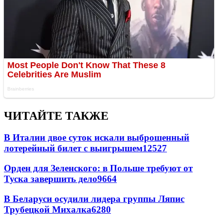
ЧИТАЙТЕ ТАКЖЕ
В Италии двое суток искали выброшенный
лотерейный билет с выигрышем
12527
Орден для Зеленского: в Польше требуют от
Туска завершить дело
9664
В Беларуси осудили лидера группы Ляпис
Трубецкой Михалка
6280