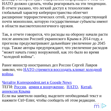
НАТО должно сделать, чтобы реагировать на эти тенденции.
В отчете указано, что легкий доступ к технологиям и
глобальный характер киберпространства облегчит
расширение террористических сетей, угрожая существующей
почти монополии, которую государственные субъекты имеют
в области высокотехнологичного оружия.
Так, в отчете говорится, что расходы на оборону начали расти
после аннексии Россией украинского Крыма в 2014 году, а
прогнозы предусматривают дальнейшее увеличение до 2045
года. Также авторы предупреждают, что увеличение расходов
"может начать гонку вооружений, как это было во время
"холодной войны".
Ранее министр иностранных дел России Сергей Лавров
заявлял, что
НАТО стремится воссоздать климат холодной
войны
.
Читайте Korrespondent.net в Google News
ТЕГИ:
Россия
,
армия и вооружение
,
НАТО
,
Китай
,
аннексия Крыма
Если вы заметили ошибку, выделите необходимый текст и
нажмите Ctrl+Enter, чтобы сообщить об этом редакции.