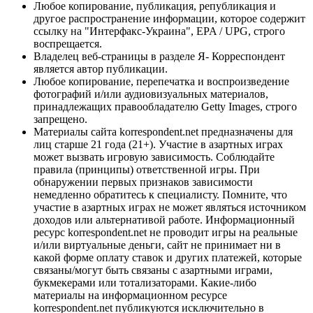
Любое копирование, публикация, републикация и
другое распространение информации, которое содержит
ссылку на "Интерфакс-Украина", EPA / UPG, строго
воспрещается.
Владелец веб-страницы в разделе Я- Корреспондент
является автор публикации.
Любое копирование, перепечатка и воспроизведение
фотографий и/или аудиовизуальных материалов,
принадлежащих правообладателю Getty Images, строго
запрещено.
Материалы сайта korrespondent.net предназначены для
лиц старше 21 года (21+). Участие в азартных играх
может вызвать игровую зависимость. Соблюдайте
правила (принципы) ответственной игры. При
обнаружении первых признаков зависимости
немедленно обратитесь к специалисту. Помните, что
участие в азартных играх не может являться источником
доходов или альтернативой работе. Информационный
ресурс korrespondent.net не проводит игры на реальные
и/или виртуальные деньги, сайт не принимает ни в
какой форме оплату ставок и других платежей, которые
связаны/могут быть связаны с азартными играми,
букмекерами или тотализаторами. Какие-либо
материалы на информационном ресурсе
korrespondent.net публикуются исключительно в