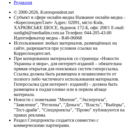
Редакция
© 2000-2026, Korrespondent.net
Субъект в сфере онлайн-медиа Название онлайн-медиа -
«КореспонденТ.net» Адрес: 02091, місто Київ,
ХАРКІВСЬКЕ ШОСЕ, будинок 172-Б, офіс 208/1 E-mail:
sunlight@mediadim.com.ua
Телефон: 044-205-43-00
Идентификатор медиа - R40-06068
Использование любых материалов, размещённых на
сайте, разрешается при условии ссылки на
Корреспондент.net.
При копировании материалов со страницы «Новости
Украины и мира», для интернет-изданий – обязательна
прямая открытая для поисковых систем гиперссылка.
Ссылка должна быть размещена в независимости от
полного либо частичного использования материалов.
Гиперссылка (для интернет- изданий) – должна быть
размещена в подзаголовке или в первом абзаце
материала.
Новости с пометками "Мнение", "Экспертиза",
"Заявление", "Регионы", "Деньги", "Власть", "Выборы",
"Тест-драйв", "Спецпроекты", "Промо" публикуются на
правах рекламы.
Раздел Спецпроекты создается совместно с
коммерческими партнерами.