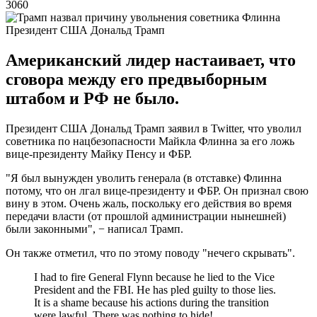
3060
Президент США Дональд Трамп
Американский лидер настаивает, что
сговора между его предвыборным
штабом и РФ не было.
Президент США Дональд Трамп заявил в Twitter, что уволил
советника по нацбезопасности Майкла Флинна за его ложь
вице-президенту Майку Пенсу и ФБР.
"Я был вынужден уволить генерала (в отставке) Флинна
потому, что он лгал вице-президенту и ФБР. Он признал свою
вину в этом. Очень жаль, поскольку его действия во время
передачи власти (от прошлой администрации нынешней)
были законными", − написал Трамп.
Он также отметил, что по этому поводу "нечего скрывать".
I had to fire General Flynn because he lied to the Vice
President and the FBI. He has pled guilty to those lies.
It is a shame because his actions during the transition
were lawful. There was nothing to hide!