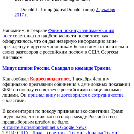
— Donald J. Trump (@realDonaldTrump)
2 декабря
2017 г.
Напомним, в феврале
Флинн покинул занимаемый им
пост
советника по нацбезопасности после того, как
обнаружилось, что он дал неверную информацию вице-
президенту и другим чиновникам Белого дома относительно
своих разговоров с российским послом в США Сергеем
Кисляком.
Минус шпион России. Скандал в команде Трампа
Как сообщал
Корреспондент.net
, 1 декабря Флинну
официально предъявили обвинения в даче ложных показаний
ФБР по поводу его встреч с российскими официальными
лицами. Он
признал вину и договорился о сотрудничестве
с властями.
В комментарии по поводу признания экс-советника Трамп
подчеркнул, что никакого сговора между Россией и его
предвыборным штабом не было.
Читайте Korrespondent.net в Google News
ТЕГИ:
США
,
Ложь
,
советник
,
Трамп
,
Дональд Трамп