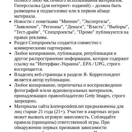
полного либо частичного использования материалов.
Гиперссылка (для интернет- изданий) – должна быть
размещена в подзаголовке или в первом абзаце
материала.
Новости с пометками "Мнение", "Экспертиза",
"Заявление", "Регионы", "Деньги", "Власть", "Выборы",
"Тест-драйв", "Спецпроекты", "Промо" публикуются на
правах рекламы.
Раздел Спецпроекты создается совместно с
коммерческими партнерами.
Любое копирование, публикация, републикация и
другое распространение информации, которое содержит
ссылку на "Интерфакс-Украина", EPA / UPG, строго
воспрещается.
Владелец веб-страницы в разделе Я- Корреспондент
является автор публикации.
Любое копирование, перепечатка и воспроизведение
фотографий и/или аудиовизуальных материалов,
принадлежащих правообладателю Getty Images, строго
запрещено.
Материалы сайта korrespondent.net предназначены для
лиц старше 21 года (21+). Участие в азартных играх
может вызвать игровую зависимость. Соблюдайте
правила (принципы) ответственной игры. При
обнаружении первых признаков зависимости