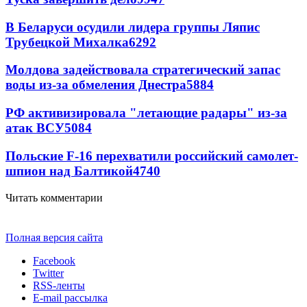
В Беларуси осудили лидера группы Ляпис
Трубецкой Михалка
6292
Молдова задействовала стратегический запас
воды из-за обмеления Днестра
5884
РФ активизировала "летающие радары" из-за
атак ВСУ
5084
Польские F-16 перехватили российский самолет-
шпион над Балтикой
4740
Читать комментарии
Полная версия сайта
Facebook
Twitter
RSS-ленты
E-mail рассылка