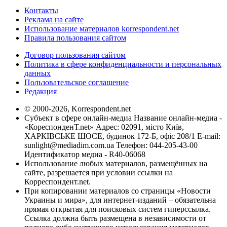
Контакты
Реклама на сайте
Использование материалов korrespondent.net
Правила пользования сайтом
Договор пользования сайтом
Политика в сфере конфиденциальности и персональных
данных
Пользовательское соглашение
Редакция
© 2000-2026, Korrespondent.net
Субъект в сфере онлайн-медиа Название онлайн-медиа -
«КореспонденТ.net» Адрес: 02091, місто Київ,
ХАРКІВСЬКЕ ШОСЕ, будинок 172-Б, офіс 208/1 E-mail:
sunlight@mediadim.com.ua
Телефон: 044-205-43-00
Идентификатор медиа - R40-06068
Использование любых материалов, размещённых на
сайте, разрешается при условии ссылки на
Корреспондент.net.
При копировании материалов со страницы «Новости
Украины и мира», для интернет-изданий – обязательна
прямая открытая для поисковых систем гиперссылка.
Ссылка должна быть размещена в независимости от