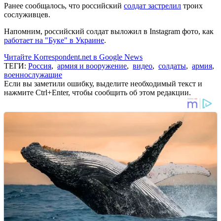
Ранее сообщалось, что российский
солдат застрелил
троих
сослуживцев.
Напомним, российский солдат выложил в Instagram фото, как
работает на "Буке" в Украине
.
Читайте Korrespondent.net в Google News
ТЕГИ:
Россия
,
армия и вооружение
,
видео
,
солдаты
,
армия
,
военнослужащие
Если вы заметили ошибку, выделите необходимый текст и
нажмите Ctrl+Enter, чтобы сообщить об этом редакции.