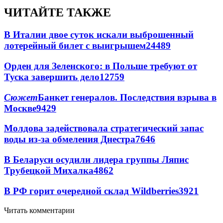
ЧИТАЙТЕ ТАКЖЕ
В Италии двое суток искали выброшенный
лотерейный билет с выигрышем
24489
Орден для Зеленского: в Польше требуют от
Туска завершить дело
12759
Сюжет
Банкет генералов. Последствия взрыва в
Москве
9429
Молдова задействовала стратегический запас
воды из-за обмеления Днестра
7646
В Беларуси осудили лидера группы Ляпис
Трубецкой Михалка
4862
В РФ горит очередной склад Wildberries
3921
Читать комментарии