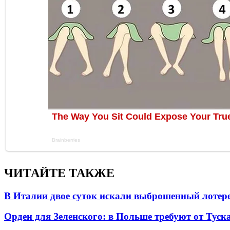
ЧИТАЙТЕ ТАКЖЕ
В Италии двое суток искали выброшенный лоте
Орден для Зеленского: в Польше требуют от Туск