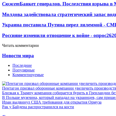
Сюжет
Банкет генералов. Последствия взрыва в 
Молдова задействовала стратегический запас вод
Украина поставила Путина перед дилеммой - СМ
Россияне изменили отношение к войне - опрос
262
Читать комментарии
Новости мира
Последние
Популярные
Комментируемые
Пентагон призвал оборонные компании увеличить производст
Близкая к Трампу компания собирается бурить в Гренландии бе
В Польше мужчина, который нападал на украинцев, сам приш
Иран выдвинул США требования для открытия Ормуза
Рак у Байдена распространился на кости