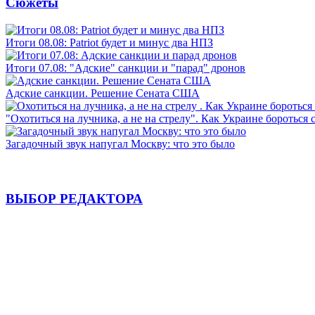
Сюжеты
Итоги 08.08: Patriot будет и минус два НПЗ
Итоги 07.08: "Адские" санкции и "парад" дронов
Адские санкции. Решение Сената США
"Охотиться на лучника, а не на стрелу". Как Украине бороться 
Загадочный звук напугал Москву: что это было
ВЫБОР РЕДАКТОРА