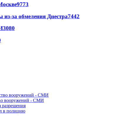
Москве
9773
ы из-за обмеления Днестра
7442
И
3080
0
во вооружений - СМИ
з разрешения
ел в полицию