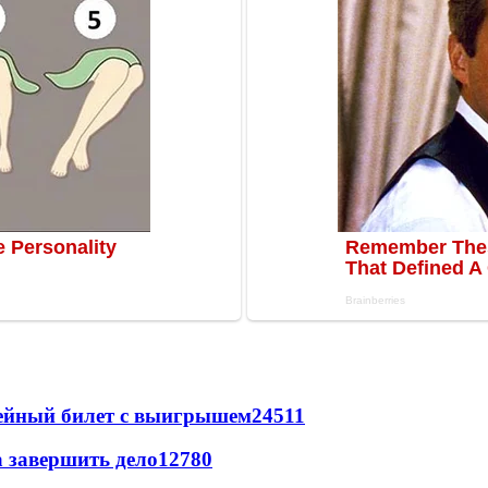
рейный билет с выигрышем
24511
а завершить дело
12780