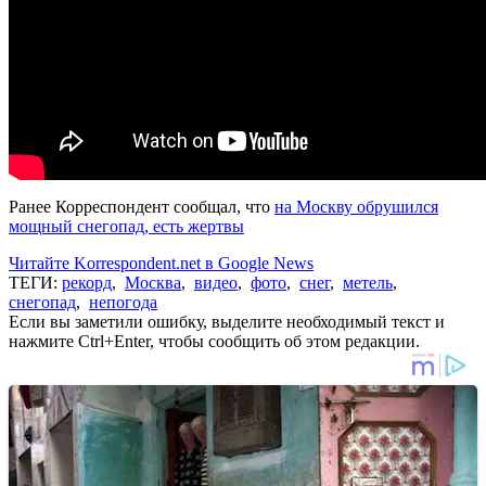
Ранее Корреспондент сообщал, что
на Москву обрушился
мощный снегопад, есть жертвы
Читайте Korrespondent.net в Google News
ТЕГИ:
рекорд
,
Москва
,
видео
,
фото
,
снег
,
метель
,
снегопад
,
непогода
Если вы заметили ошибку, выделите необходимый текст и
нажмите Ctrl+Enter, чтобы сообщить об этом редакции.