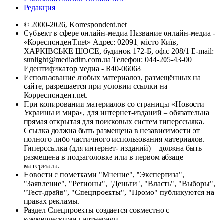
Редакция
© 2000-2026, Korrespondent.net
Субъект в сфере онлайн-медиа Название онлайн-медиа -
«КореспонденТ.net» Адрес: 02091, місто Київ,
ХАРКІВСЬКЕ ШОСЕ, будинок 172-Б, офіс 208/1 E-mail:
sunlight@mediadim.com.ua
Телефон: 044-205-43-00
Идентификатор медиа - R40-06068
Использование любых материалов, размещённых на
сайте, разрешается при условии ссылки на
Корреспондент.net.
При копировании материалов со страницы «Новости
Украины и мира», для интернет-изданий – обязательна
прямая открытая для поисковых систем гиперссылка.
Ссылка должна быть размещена в независимости от
полного либо частичного использования материалов.
Гиперссылка (для интернет- изданий) – должна быть
размещена в подзаголовке или в первом абзаце
материала.
Новости с пометками "Мнение", "Экспертиза",
"Заявление", "Регионы", "Деньги", "Власть", "Выборы",
"Тест-драйв", "Спецпроекты", "Промо" публикуются на
правах рекламы.
Раздел Спецпроекты создается совместно с
коммерческими партнерами.