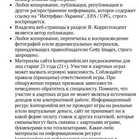
Любое копирование, публикация, републикация и
другое распространение информации, которое содержит
ссылку на "Интерфакс-Украина", EPA / UPG, строго
воспрещается.
Владелец веб-страницы в разделе Я- Корреспондент
является автор публикации.
Любое копирование, перепечатка и воспроизведение
фотографий и/или аудиовизуальных материалов,
принадлежащих правообладателю Getty Images, строго
запрещено.
Материалы сайта korrespondent.net предназначены для
лиц старше 21 года (21+). Участие в азартных играх
может вызвать игровую зависимость. Соблюдайте
правила (принципы) ответственной игры. При
обнаружении первых признаков зависимости
немедленно обратитесь к специалисту. Помните, что
участие в азартных играх не может являться источником
доходов или альтернативой работе. Информационный
ресурс korrespondent.net не проводит игры на реальные
и/или виртуальные деньги, сайт не принимает ни в
какой форме оплату ставок и других платежей, которые
связаны/могут быть связаны с азартными играми,
букмекерами или тотализаторами. Какие-либо
материалы на информационном ресурсе
korrespondent.net публикуются исключительно в