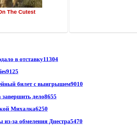
дало в отставку
11304
ies
9125
рейный билет с выигрышем
9010
а завершить дело
8655
цкой Михалка
6250
ы из-за обмеления Днестра
5470