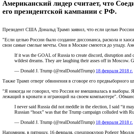
Американский лидер считает, что Сое
его президентской кампании с РФ.
Президент США Дональд Трамп заявил, что если целью России б
"Если целью России было создание диссонанса, раскола и хаос
свои самые смелые мечты. Они в Москве смеются до упаду. Амер
If it was the GOAL of Russia to create discord, disruption and 
wildest dreams. They are laughing their asses off in Moscow. 
— Donald J. Trump (@realDonaldTrump)
18 февраля 2018 г.
Также Трамп отверг обвинения в сговоре его предвыборного шт
"Я никогда не говорил, что Россия не вмешивалась в выборы. Я 
лежащий в кровати и играющий на своем компьютере". Обманом
I never said Russia did not meddle in the election, I said “it m
Russian “hoax” was that the Trump campaign colluded with Russ
— Donald J. Trump (@realDonaldTrump)
18 февраля 2018 г.
Напомним, в пятницу, 16 февраля, спецпрокурор Роберт Мюлл