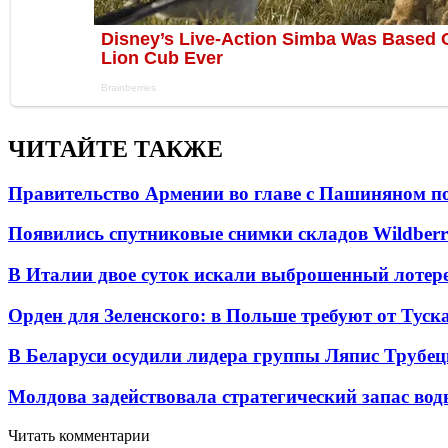
ЧИТАЙТЕ ТАКЖЕ
Правительство Армении во главе с Пашиняном по
Появились спутниковые снимки складов Wildberr
В Италии двое суток искали выброшенный лоте
Орден для Зеленского: в Польше требуют от Туск
В Беларуси осудили лидера группы Ляпис Трубе
Молдова задействовала стратегический запас вод
Читать комментарии