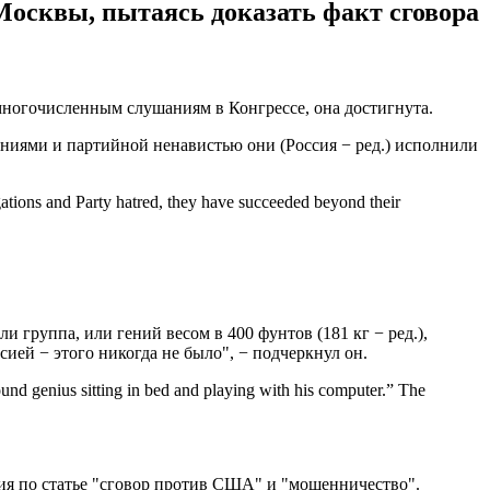
осквы, пытаясь доказать факт сговора
 многочисленным слушаниям в Конгрессе, она достигнута.
аниями и партийной ненавистью они (Россия − ред.) исполнили
gations and Party hatred, they have succeeded beyond their
и группа, или гений весом в 400 фунтов (181 кг − ред.),
ией − этого никогда не было", − подчеркнул он.
pound genius sitting in bed and playing with his computer.” The
ия по статье "сговор против США" и "мошенничество".