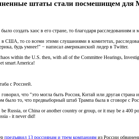
диненные штаты стали посмешищем для М
ыло создать хаос в его стране, то благодаря расследованиям и
а в США, то со всеми этими слушаниями в комитетах, расследов
ика, будь умнее!" − написал американский лидер в Twitter.
chaos within the U.S. then, with all of the Committee Hearings, Investi
Get smart America!
аба с Россией.
говорил, что "это могла быть Россия, Китай или другая страна ил
 было то, что предвыборный штаб Трампа была в сговоре с Росс
ay be Russia, or China or another country or group, or it may be a 400 
ia - it never did!
ер
предъявил 13 россиянам и трем компаниям
из России обвинен