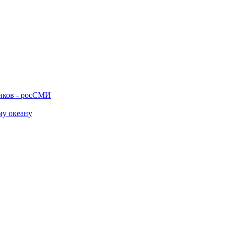
ников - росСМИ
му океану