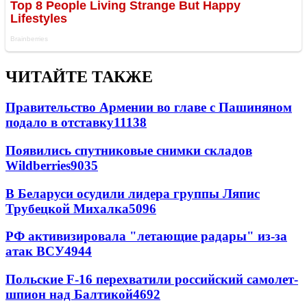
ЧИТАЙТЕ ТАКЖЕ
Правительство Армении во главе с Пашиняном
подало в отставку
11138
Появились спутниковые снимки складов
Wildberries
9035
В Беларуси осудили лидера группы Ляпис
Трубецкой Михалка
5096
РФ активизировала "летающие радары" из-за
атак ВСУ
4944
Польские F-16 перехватили российский самолет-
шпион над Балтикой
4692