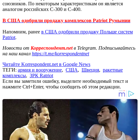
союзников. По некоторым характеристикам он является
аналогом российских С-300 и С-400.
В США одобрили продажу комплексов Patriot Румынии
Напомним, ранее
в США одобрили продажу Польше систем
Patriot
.
Новости от
Корреспондент.net
в Telegram. Подписывайтесь
на наш канал
https://t.me/korrespondentnet
Читайте Korrespondent.net в Google News
ТЕГИ:
армия и вооружение
,
США
,
Швеция
,
ракетные
комплексы
,
ЗРК Ratriot
Если вы заметили ошибку, выделите необходимый текст и
нажмите Ctrl+Enter, чтобы сообщить об этом редакции.