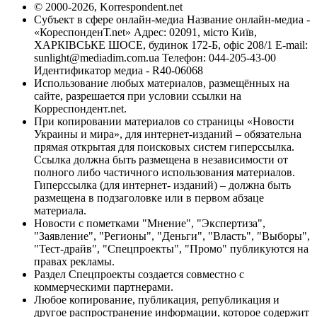
© 2000-2026, Korrespondent.net
Субъект в сфере онлайн-медиа Название онлайн-медиа -
«КореспонденТ.net» Адрес: 02091, місто Київ,
ХАРКІВСЬКЕ ШОСЕ, будинок 172-Б, офіс 208/1 E-mail:
sunlight@mediadim.com.ua
Телефон: 044-205-43-00
Идентификатор медиа - R40-06068
Использование любых материалов, размещённых на
сайте, разрешается при условии ссылки на
Корреспондент.net.
При копировании материалов со страницы «Новости
Украины и мира», для интернет-изданий – обязательна
прямая открытая для поисковых систем гиперссылка.
Ссылка должна быть размещена в независимости от
полного либо частичного использования материалов.
Гиперссылка (для интернет- изданий) – должна быть
размещена в подзаголовке или в первом абзаце
материала.
Новости с пометками "Мнение", "Экспертиза",
"Заявление", "Регионы", "Деньги", "Власть", "Выборы",
"Тест-драйв", "Спецпроекты", "Промо" публикуются на
правах рекламы.
Раздел Спецпроекты создается совместно с
коммерческими партнерами.
Любое копирование, публикация, републикация и
другое распространение информации, которое содержит