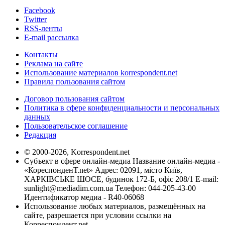
Facebook
Twitter
RSS-ленты
E-mail рассылка
Контакты
Реклама на сайте
Использование материалов korrespondent.net
Правила пользования сайтом
Договор пользования сайтом
Политика в сфере конфиденциальности и персональных
данных
Пользовательское соглашение
Редакция
© 2000-2026, Korrespondent.net
Субъект в сфере онлайн-медиа Название онлайн-медиа -
«КореспонденТ.net» Адрес: 02091, місто Київ,
ХАРКІВСЬКЕ ШОСЕ, будинок 172-Б, офіс 208/1 E-mail:
sunlight@mediadim.com.ua
Телефон: 044-205-43-00
Идентификатор медиа - R40-06068
Использование любых материалов, размещённых на
сайте, разрешается при условии ссылки на
Корреспондент.net.