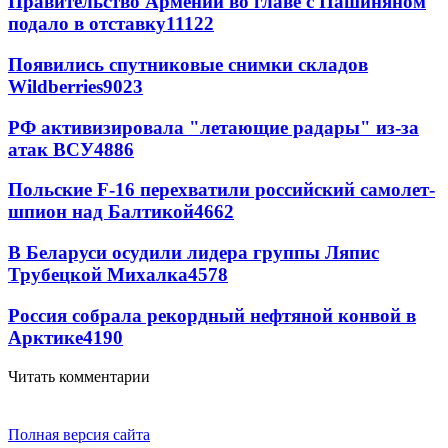
Правительство Армении во главе с Пашиняном
подало в отставку
11122
Появились спутниковые снимки складов
Wildberries
9023
РФ активизировала "летающие радары" из-за
атак ВСУ
4886
Польские F-16 перехватили российский самолет-
шпион над Балтикой
4662
В Беларуси осудили лидера группы Ляпис
Трубецкой Михалка
4578
Россия собрала рекордный нефтяной конвой в
Арктике
4190
Читать комментарии
Полная версия сайта