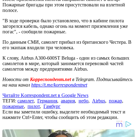
Пожарные бригады при этом присутствовали на взлетной
полосе.
"В ходе проверки было установлено, что в кабине пилота
загорелся кабель, однако огонь на момент приземления уже
погас", - сообщили пожарные.
По данным СМИ, самолет прибыл из британского Честера. В
его экипаж входили три человека.
К слову, Airbus A300-600ST Beluga - один из самых больших
самолетов в мире, который занимается перевозкой частей
самолетов между предприятиями Airbus.
Новости от
Корреспондент.net
в Telegram. Подписывайтесь
на наш канал
https://t.me/korrespondentnet
Читайте Korrespondent.net в Google News
ТЕГИ:
самолет
,
Германия
,
авария
,
небо
,
Airbus
,
пожар
,
пожарные
,
пилот
,
Гамбург
Если вы заметили ошибку, выделите необходимый текст и
нажмите Ctrl+Enter, чтобы сообщить об этом редакции.