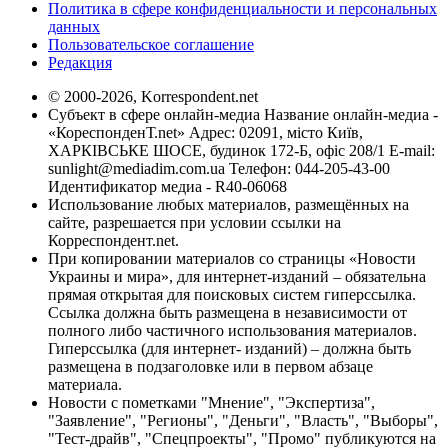
Политика в сфере конфиденциальности и персональных
данных
Пользовательское соглашение
Редакция
© 2000-2026, Korrespondent.net
Субъект в сфере онлайн-медиа Название онлайн-медиа -
«КореспонденТ.net» Адрес: 02091, місто Київ,
ХАРКІВСЬКЕ ШОСЕ, будинок 172-Б, офіс 208/1 E-mail:
sunlight@mediadim.com.ua
Телефон: 044-205-43-00
Идентификатор медиа - R40-06068
Использование любых материалов, размещённых на
сайте, разрешается при условии ссылки на
Корреспондент.net.
При копировании материалов со страницы «Новости
Украины и мира», для интернет-изданий – обязательна
прямая открытая для поисковых систем гиперссылка.
Ссылка должна быть размещена в независимости от
полного либо частичного использования материалов.
Гиперссылка (для интернет- изданий) – должна быть
размещена в подзаголовке или в первом абзаце
материала.
Новости с пометками "Мнение", "Экспертиза",
"Заявление", "Регионы", "Деньги", "Власть", "Выборы",
"Тест-драйв", "Спецпроекты", "Промо" публикуются на