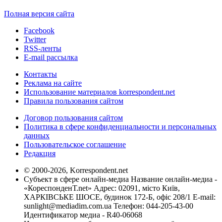
Полная версия сайта
Facebook
Twitter
RSS-ленты
E-mail рассылка
Контакты
Реклама на сайте
Использование материалов korrespondent.net
Правила пользования сайтом
Договор пользования сайтом
Политика в сфере конфиденциальности и персональных
данных
Пользовательское соглашение
Редакция
© 2000-2026, Korrespondent.net
Субъект в сфере онлайн-медиа Название онлайн-медиа -
«КореспонденТ.net» Адрес: 02091, місто Київ,
ХАРКІВСЬКЕ ШОСЕ, будинок 172-Б, офіс 208/1 E-mail:
sunlight@mediadim.com.ua
Телефон: 044-205-43-00
Идентификатор медиа - R40-06068