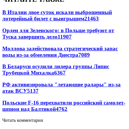
В Италии двое суток искали выброшенный
лотерейный билет с выигрышем
21463
Орден для Зеленского: в Польше требуют от
Туска завершить дело
11907
Молдова задействовала стратегический запас
воды из-за обмеления Днестра
7089
В Беларуси осудили лидера группы Ляпис
Трубецкой Михалка
6367
РФ активизировала "летающие радары" из-за
атак ВСУ
5137
Польские F-16 перехватили российский самолет-
шпион над Балтикой
4762
Читать комментарии