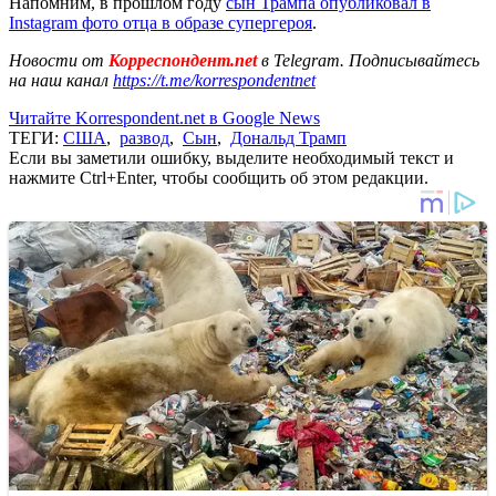
Напомним, в прошлом году
сын Трампа опубликовал в
Instagram фото отца в образе супергероя
.
Новости от
Корреспондент.net
в Telegram. Подписывайтесь
на наш канал
https://t.me/korrespondentnet
Читайте Korrespondent.net в Google News
ТЕГИ:
США
,
развод
,
Сын
,
Дональд Трамп
Если вы заметили ошибку, выделите необходимый текст и
нажмите Ctrl+Enter, чтобы сообщить об этом редакции.