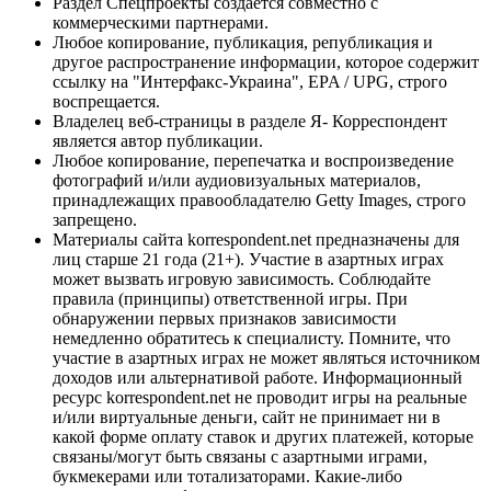
Раздел Спецпроекты создается совместно с
коммерческими партнерами.
Любое копирование, публикация, републикация и
другое распространение информации, которое содержит
ссылку на "Интерфакс-Украина", EPA / UPG, строго
воспрещается.
Владелец веб-страницы в разделе Я- Корреспондент
является автор публикации.
Любое копирование, перепечатка и воспроизведение
фотографий и/или аудиовизуальных материалов,
принадлежащих правообладателю Getty Images, строго
запрещено.
Материалы сайта korrespondent.net предназначены для
лиц старше 21 года (21+). Участие в азартных играх
может вызвать игровую зависимость. Соблюдайте
правила (принципы) ответственной игры. При
обнаружении первых признаков зависимости
немедленно обратитесь к специалисту. Помните, что
участие в азартных играх не может являться источником
доходов или альтернативой работе. Информационный
ресурс korrespondent.net не проводит игры на реальные
и/или виртуальные деньги, сайт не принимает ни в
какой форме оплату ставок и других платежей, которые
связаны/могут быть связаны с азартными играми,
букмекерами или тотализаторами. Какие-либо