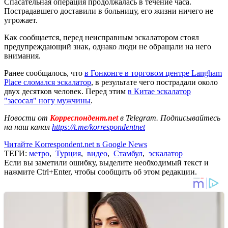
Спасательная операция продолжалась в течение часа.
Пострадавшего доставили в больницу, его жизни ничего не
угрожает.
Как сообщается, перед неисправным эскалатором стоял
предупреждающий знак, однако люди не обращали на него
внимания.
Ранее сообщалось, что
в Гонконге в торговом центре Langham
Place сломался эскалатор
, в результате чего пострадали около
двух десятков человек. Перед этим
в Китае эскалатор
"засосал" ногу мужчины
.
Новости от
Корреспондент.net
в Telegram. Подписывайтесь
на наш канал
https://t.me/korrespondentnet
Читайте Korrespondent.net в Google News
ТЕГИ:
метро
,
Турция
,
видео
,
Стамбул
,
эскалатор
Если вы заметили ошибку, выделите необходимый текст и
нажмите Ctrl+Enter, чтобы сообщить об этом редакции.