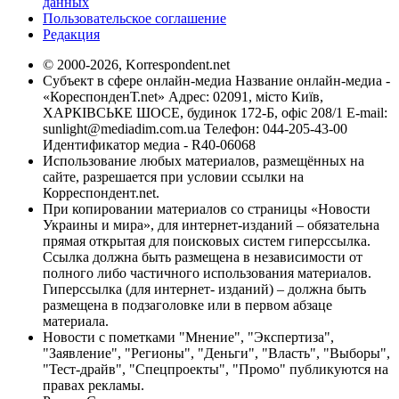
данных
Пользовательское соглашение
Редакция
© 2000-2026, Korrespondent.net
Субъект в сфере онлайн-медиа Название онлайн-медиа -
«КореспонденТ.net» Адрес: 02091, місто Київ,
ХАРКІВСЬКЕ ШОСЕ, будинок 172-Б, офіс 208/1 E-mail:
sunlight@mediadim.com.ua
Телефон: 044-205-43-00
Идентификатор медиа - R40-06068
Использование любых материалов, размещённых на
сайте, разрешается при условии ссылки на
Корреспондент.net.
При копировании материалов со страницы «Новости
Украины и мира», для интернет-изданий – обязательна
прямая открытая для поисковых систем гиперссылка.
Ссылка должна быть размещена в независимости от
полного либо частичного использования материалов.
Гиперссылка (для интернет- изданий) – должна быть
размещена в подзаголовке или в первом абзаце
материала.
Новости с пометками "Мнение", "Экспертиза",
"Заявление", "Регионы", "Деньги", "Власть", "Выборы",
"Тест-драйв", "Спецпроекты", "Промо" публикуются на
правах рекламы.