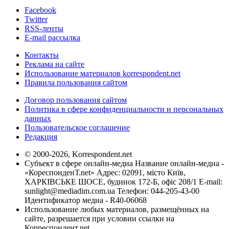
Facebook
Twitter
RSS-ленты
E-mail рассылка
Контакты
Реклама на сайте
Использование материалов korrespondent.net
Правила пользования сайтом
Договор пользования сайтом
Политика в сфере конфиденциальности и персональных
данных
Пользовательское соглашение
Редакция
© 2000-2026, Korrespondent.net
Субъект в сфере онлайн-медиа Название онлайн-медиа -
«КореспонденТ.net» Адрес: 02091, місто Київ,
ХАРКІВСЬКЕ ШОСЕ, будинок 172-Б, офіс 208/1 E-mail:
sunlight@mediadim.com.ua
Телефон: 044-205-43-00
Идентификатор медиа - R40-06068
Использование любых материалов, размещённых на
сайте, разрешается при условии ссылки на
Корреспондент.net.