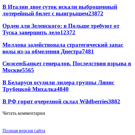
В Италии двое суток искали выброшенный
лотерейный билет с выигрышем
23872
Орден для Зеленского: в Польше требуют от
Туска завершить дело
12372
Молдова задействовала стратегический запас
воды из-за обмеления Днестра
7481
Сюжет
Банкет генералов. Последствия взрыва в
Москве
5565
В Беларуси осудили лидера группы Ляпис
Трубецкой Михалка
4840
В РФ горит очередной склад Wildberries
3882
Читать комментарии
Полная версия сайта