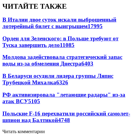
ЧИТАЙТЕ ТАКЖЕ
В Италии двое суток искали выброшенный
лотерейный билет с выигрышем
17995
Орден для Зеленского: в Польше требуют от
Туска завершить дело
11085
Молдова задействовала стратегический запас
воды из-за обмеления Днестра
6403
В Беларуси осудили лидера группы Ляпис
Трубецкой Михалка
6326
РФ активизировала "летающие радары" из-за
атак ВСУ
5105
Польские F-16 перехватили российский самолет-
шпион над Балтикой
4748
Читать комментарии