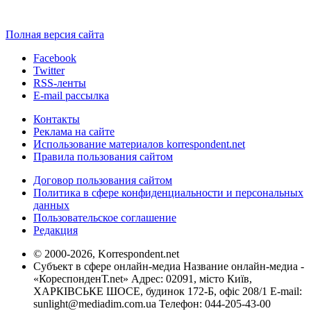
Полная версия сайта
Facebook
Twitter
RSS-ленты
E-mail рассылка
Контакты
Реклама на сайте
Использование материалов korrespondent.net
Правила пользования сайтом
Договор пользования сайтом
Политика в сфере конфиденциальности и персональных
данных
Пользовательское соглашение
Редакция
© 2000-2026, Korrespondent.net
Субъект в сфере онлайн-медиа Название онлайн-медиа -
«КореспонденТ.net» Адрес: 02091, місто Київ,
ХАРКІВСЬКЕ ШОСЕ, будинок 172-Б, офіс 208/1 E-mail:
sunlight@mediadim.com.ua
Телефон: 044-205-43-00