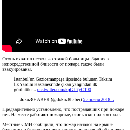
Огонь охватил несколько этажей больницы. Здания в
непосредственной близости от пожара также были
эвакуированы.
İstanbul’un Gaziosmanpaşa ilçesinde bulunan Taksim
İlk Yardım Hastanesi’nde çıkan yangından ilk
görüntüler...
pic.twitter.com/kpGL7yC190
— dokuz8HABER (@dokuz8haber)
5 апреля 2018 г.
Предварительно установлено, что пострадавших при пожаре
нет. На месте работают пожарные, огонь взят под контроль.
Местные СМИ сообщили, что пожар начался на крыше
больницы и быстро распространился по внешней облицовке