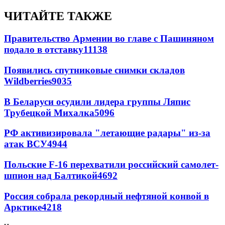
ЧИТАЙТЕ ТАКЖЕ
Правительство Армении во главе с Пашиняном
подало в отставку
11138
Появились спутниковые снимки складов
Wildberries
9035
В Беларуси осудили лидера группы Ляпис
Трубецкой Михалка
5096
РФ активизировала "летающие радары" из-за
атак ВСУ
4944
Польские F-16 перехватили российский самолет-
шпион над Балтикой
4692
Россия собрала рекордный нефтяной конвой в
Арктике
4218