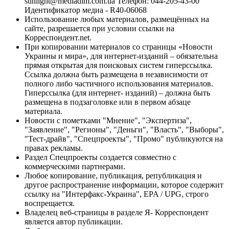
sunlight@mediadim.com.ua
Телефон: 044-205-43-00
Идентификатор медиа - R40-06068
Использование любых материалов, размещённых на
сайте, разрешается при условии ссылки на
Корреспондент.net.
При копировании материалов со страницы «Новости
Украины и мира», для интернет-изданий – обязательна
прямая открытая для поисковых систем гиперссылка.
Ссылка должна быть размещена в независимости от
полного либо частичного использования материалов.
Гиперссылка (для интернет- изданий) – должна быть
размещена в подзаголовке или в первом абзаце
материала.
Новости с пометками "Мнение", "Экспертиза",
"Заявление", "Регионы", "Деньги", "Власть", "Выборы",
"Тест-драйв", "Спецпроекты", "Промо" публикуются на
правах рекламы.
Раздел Спецпроекты создается совместно с
коммерческими партнерами.
Любое копирование, публикация, републикация и
другое распространение информации, которое содержит
ссылку на "Интерфакс-Украина", EPA / UPG, строго
воспрещается.
Владелец веб-страницы в разделе Я- Корреспондент
является автор публикации.