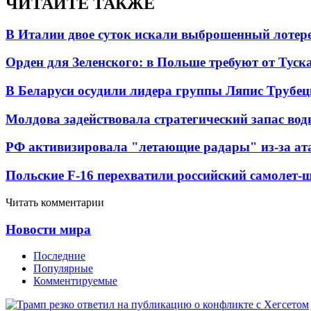
ЧИТАЙТЕ ТАКЖЕ
В Италии двое суток искали выброшенный лоте
Орден для Зеленского: в Польше требуют от Туск
В Беларуси осудили лидера группы Ляпис Трубе
Молдова задействовала стратегический запас вод
РФ активизировала "летающие радары" из-за а
Польские F-16 перехватили российский самолет-
Читать комментарии
Новости мира
Последние
Популярные
Комментируемые