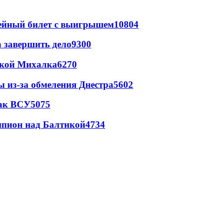
рейный билет с выигрышем
10804
а завершить дело
9300
цкой Михалка
6270
ы из-за обмеления Днестра
5602
так ВСУ
5075
шпион над Балтикой
4734