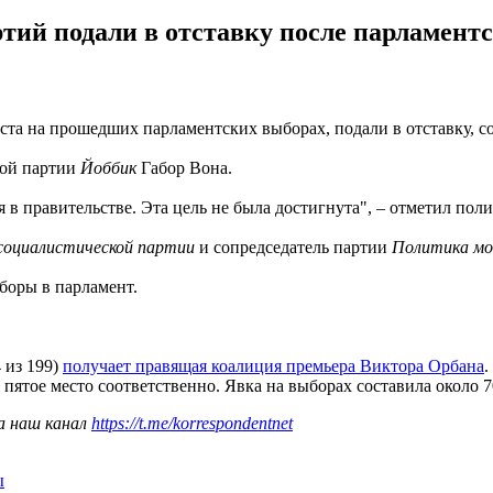
ий подали в отставку после парламент
еста на прошедших парламентских выборах, подали в отставку, 
ной партии
Йоббик
Габор Вона.
 в правительстве. Эта цель не была достигнута", – отметил пол
 социалистической партии
и сопредседатель партии
Политика м
ыборы в парламент.
 из 199)
получает правящая коалиция премьера Виктора Орбана
.
пятое место соответственно. Явка на выборах составила около 
а наш канал
https://t.me/korrespondentnet
ы