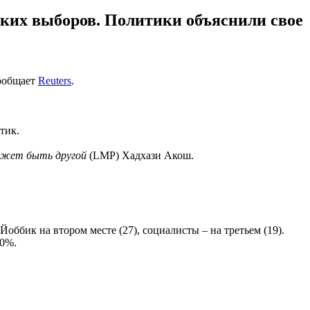
ских выборов. Политики объяснили свое
сообщает
Reuters
.
итик.
ожет быть другой
(LMP) Хадхази Акош.
 Йоббик на втором месте (27), социалисты – на третьем (19).
70%.