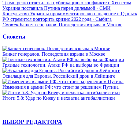
Трамп резко ответил на публикацию о конфликте с Хегсетом
Украина поставила Путина перед дилеммой - СМИ
Консульство Украины прокомментировало нападение в Гданьс
РФ стремится повторить кризис 2022 года - Сыбига
Сюжет
Банкет генералов. Последствия взрыва в Москве
Сюжеты
Банкет генералов. Последствия взрыва в Москве
Грязные технологии. Атаки РФ на выборы во Франции
Эскалация для Европы. Российский дрон в Лейпциге
Изменения в армии РФ: что стоит за решением Путина
Итоги 5.8: Удар по Киеву и нехватка антибаллистики
ВЫБОР РЕДАКТОРА