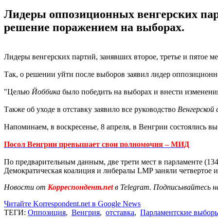
Лидеры оппозиционных венгерских парт
решение поражением на выборах.
Лидеры венгерских партий, занявших второе, третье и пятое м
Так, о решении уйти после выборов заявил лидер оппозицион
"Целью
Йоббика
было победить на выборах и внести изменения
Также об уходе в отставку заявило все руководство
Венгерской
Напоминаем, в воскресенье, 8 апреля, в Венгрии состоялись в
Посол Венгрии превышает свои полномочия – МИД
По предварительным данным, две трети мест в парламенте (134
Демократическая коалиция и либералы LMP заняли четвертое и 
Новости от
Корреспондент.net
в Telegram. Подписывайтесь н
Читайте Korrespondent.net в Google News
ТЕГИ:
Оппозиция
,
Венгрия
,
отставка
,
Парламентские выбор