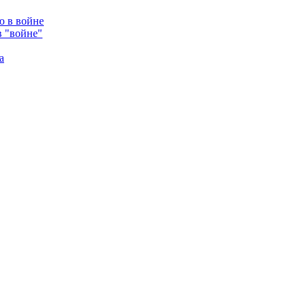
в "войне"
а