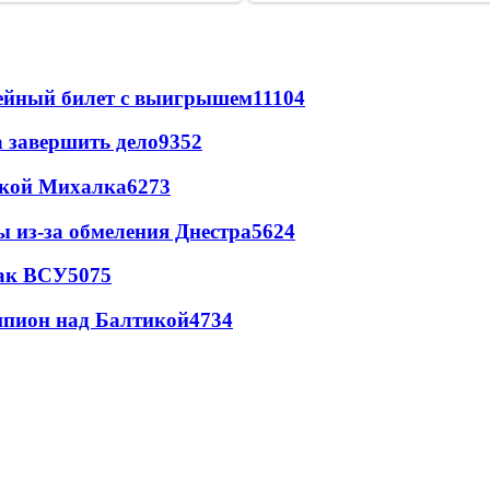
рейный билет с выигрышем
11104
а завершить дело
9352
цкой Михалка
6273
ы из-за обмеления Днестра
5624
так ВСУ
5075
шпион над Балтикой
4734