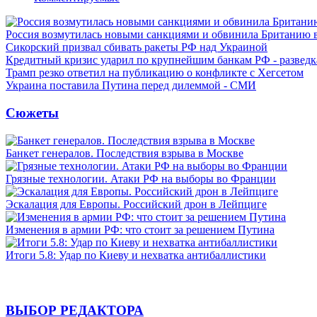
Россия возмутилась новыми санкциями и обвинила Британию 
Сикорский призвал сбивать ракеты РФ над Украиной
Кредитный кризис ударил по крупнейшим банкам РФ - разведк
Трамп резко ответил на публикацию о конфликте с Хегсетом
Украина поставила Путина перед дилеммой - СМИ
Сюжеты
Банкет генералов. Последствия взрыва в Москве
Грязные технологии. Атаки РФ на выборы во Франции
Эскалация для Европы. Российский дрон в Лейпциге
Изменения в армии РФ: что стоит за решением Путина
Итоги 5.8: Удар по Киеву и нехватка антибаллистики
ВЫБОР РЕДАКТОРА