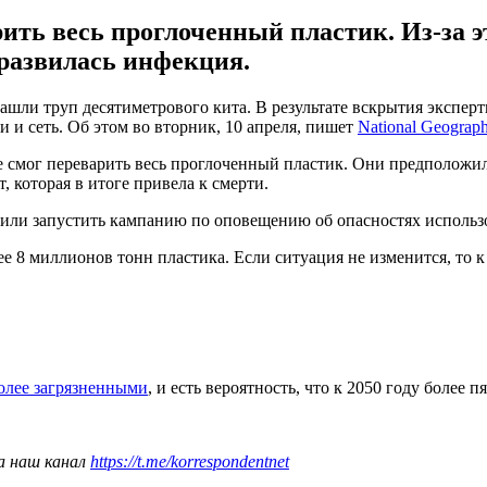
варить весь проглоченный пластик. Из-за
развилась инфекция.
ашли труп десятиметрового кита. В результате вскрытия экспе
и и сеть. Об этом во вторник, 10 апреля, пишет
National Geograph
е смог переварить весь проглоченный пластик. Они предположил
 которая в итоге привела к смерти.
ешили запустить кампанию по оповещению об опасностях использ
е 8 миллионов тонн пластика. Если ситуация не изменится, то к
более загрязненными
, и есть вероятность, что к 2050 году более
а наш канал
https://t.me/korrespondentnet