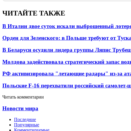
ЧИТАЙТЕ ТАКЖЕ
В Италии двое суток искали выброшенный лоте
Орден для Зеленского: в Польше требуют от Туск
В Беларуси осудили лидера группы Ляпис Трубе
Молдова задействовала стратегический запас вод
РФ активизировала "летающие радары" из-за а
Польские F-16 перехватили российский самолет-
Читать комментарии
Новости мира
Последние
Популярные
Комментируемые