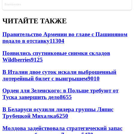
ЧИТАЙТЕ ТАКЖЕ
Правительство Армении во главе с Пашиняном
подало в отставку
11304
Появились спутниковые снимки складов
Wildberries
9125
В Италии двое суток искали выброшенный
лотерейный билет с выигрышем
9010
Орден для Зеленского: в Польше требуют от
Туска завершить дело
8655
В Беларуси осудили лидера группы Ляпис
Трубецкой Михалка
6250
Молдова задействовала стратегический запас