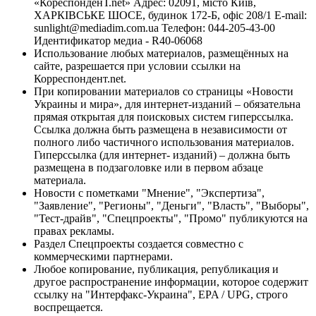
«КореспонденТ.net» Адрес: 02091, місто Київ,
ХАРКІВСЬКЕ ШОСЕ, будинок 172-Б, офіс 208/1 E-mail:
sunlight@mediadim.com.ua
Телефон: 044-205-43-00
Идентификатор медиа - R40-06068
Использование любых материалов, размещённых на
сайте, разрешается при условии ссылки на
Корреспондент.net.
При копировании материалов со страницы «Новости
Украины и мира», для интернет-изданий – обязательна
прямая открытая для поисковых систем гиперссылка.
Ссылка должна быть размещена в независимости от
полного либо частичного использования материалов.
Гиперссылка (для интернет- изданий) – должна быть
размещена в подзаголовке или в первом абзаце
материала.
Новости с пометками "Мнение", "Экспертиза",
"Заявление", "Регионы", "Деньги", "Власть", "Выборы",
"Тест-драйв", "Спецпроекты", "Промо" публикуются на
правах рекламы.
Раздел Спецпроекты создается совместно с
коммерческими партнерами.
Любое копирование, публикация, републикация и
другое распространение информации, которое содержит
ссылку на "Интерфакс-Украина", EPA / UPG, строго
воспрещается.