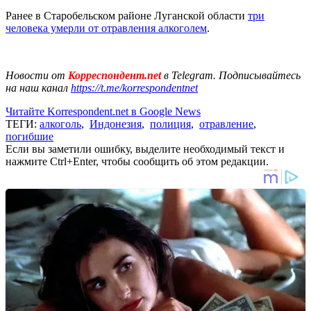
Ранее в Старобельском районе Луганской области
три
человека умерли от отравления алкоголем
.
Новости от
Корреспондент.net
в Telegram. Подписывайтесь
на наш канал
https://t.me/korrespondentnet
Читайте Korrespondent.net в Google News
ТЕГИ:
алкоголь
,
Индонезия
,
полиция
,
отравление
,
погибшие
Если вы заметили ошибку, выделите необходимый текст и
нажмите Ctrl+Enter, чтобы сообщить об этом редакции.