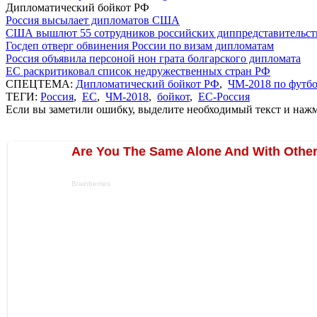
Дипломатический бойкот РФ
Россия высылает дипломатов США
США вышлют 55 сотрудников российских диппредставительс
Госдеп отверг обвинения России по визам дипломатам
Россия объявила персоной нон грата болгарского дипломата
ЕС раскритиковал список недружественных стран РФ
СПЕЦТЕМА:
Дипломатический бойкот РФ
,
ЧМ-2018 по футб
ТЕГИ:
Россия
,
ЕС
,
ЧМ-2018
,
бойкот
,
ЕС-Россия
Если вы заметили ошибку, выделите необходимый текст и нажми