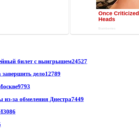
рейный билет с выигрышем
24527
а завершить дело
12789
Москве
9793
ы из-за обмеления Днестра
7449
И
3086
5