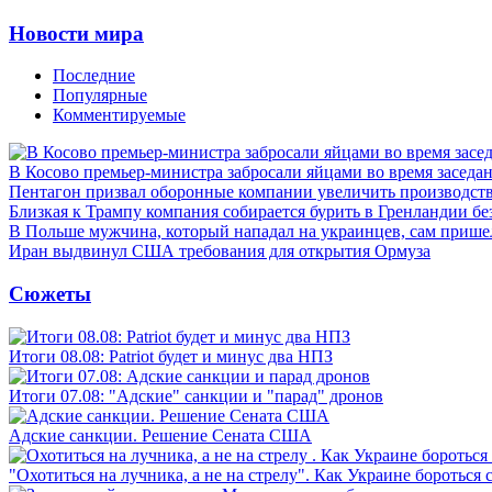
Новости мира
Последние
Популярные
Комментируемые
В Косово премьер-министра забросали яйцами во время заседа
Пентагон призвал оборонные компании увеличить производст
Близкая к Трампу компания собирается бурить в Гренландии бе
В Польше мужчина, который нападал на украинцев, сам приш
Иран выдвинул США требования для открытия Ормуза
Сюжеты
Итоги 08.08: Patriot будет и минус два НПЗ
Итоги 07.08: "Адские" санкции и "парад" дронов
Адские санкции. Решение Сената США
"Охотиться на лучника, а не на стрелу". Как Украине бороться 