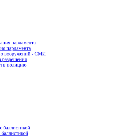
ния парламента
во вооружений - СМИ
з разрешения
ел в полицию
с баллистикой