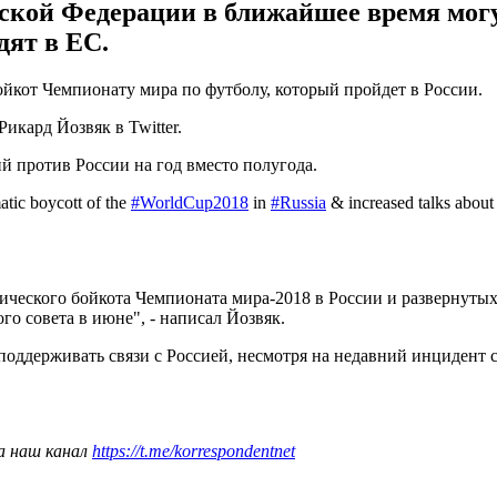
кой Федерации в ближайшее время могут
дят в ЕС.
йкот Чемпионату мира по футболу, который пройдет в России.
кард Йозвяк в Twitter.
й против России на год вместо полугода.
tic boycott of the
#WorldCup2018
in
#Russia
& increased talks about 
ического бойкота Чемпионата мира-2018 в России и развернуты
го совета в июне", - написал Йозвяк.
поддерживать связи с Россией, несмотря на недавний инцидент
а наш канал
https://t.me/korrespondentnet