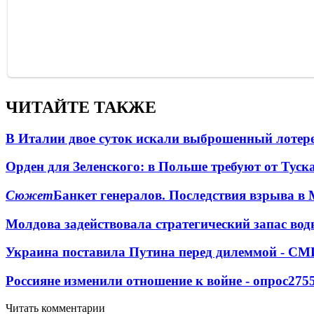
ЧИТАЙТЕ ТАКЖЕ
В Италии двое суток искали выброшенный лоте
Орден для Зеленского: в Польше требуют от Туск
Сюжет
Банкет генералов. Последствия взрыва в 
Молдова задействовала стратегический запас вод
Украина поставила Путина перед дилеммой - СМ
Россияне изменили отношение к войне - опрос
275
Читать комментарии