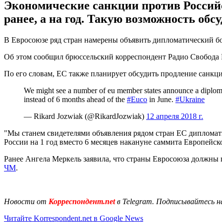
Экономические санкции против Российс
ранее, а на год. Такую возможность обсу
В Евросоюзе ряд стран намерены объявить дипломатический бо
Об этом сообщил брюссельский корреспондент Радио Свобода Ри
По его словам, ЕС также планирует обсудить продление санкци
We might see a number of eu member states announce a diploma
instead of 6 months ahead of the
#Euco
in June.
#Ukraine
— Rikard Jozwiak (@RikardJozwiak)
12 апреля 2018 г.
"Мы станем свидетелями объявления рядом стран ЕС дипломат
России на 1 год вместо 6 месяцев накануне саммита Европейско
Ранее Ангела Меркель заявила, что страны Евросоюза должны 
ЧМ
.
Новости от
Корреспондент.net
в Telegram. Подписывайтесь н
Читайте Korrespondent.net в Google News