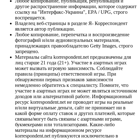
Любое копирование, публикация, републикация и
другое распространение информации, которое содержит
ссылку на "Интерфакс-Украина", EPA / UPG, строго
воспрещается.
Владелец веб-страницы в разделе Я- Корреспондент
является автор публикации.
Любое копирование, перепечатка и воспроизведение
фотографий и/или аудиовизуальных материалов,
принадлежащих правообладателю Getty Images, строго
запрещено.
Материалы сайта korrespondent.net предназначены для
лиц старше 21 года (21+). Участие в азартных играх
может вызвать игровую зависимость. Соблюдайте
правила (принципы) ответственной игры. При
обнаружении первых признаков зависимости
немедленно обратитесь к специалисту. Помните, что
участие в азартных играх не может являться источником
доходов или альтернативой работе. Информационный
ресурс korrespondent.net не проводит игры на реальные
и/или виртуальные деньги, сайт не принимает ни в
какой форме оплату ставок и других платежей, которые
связаны/могут быть связаны с азартными играми,
букмекерами или тотализаторами. Какие-либо
материалы на информационном ресурсе
korrespondent.net публикуются исключительно в