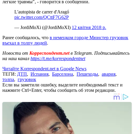
легкие травмы", - говорится в сообщении.
L'autopista de carrer d'Aragó
pic.twitter.com/QCttF7G62P
— JordiMoXi (@JordiMoXI)
12 квітня 2018 р.
Ранее сообщалось, что
в немецком городе Мюнстер грузовик
въехал в толпу людей
.
Новости от
Корреспондент.net
в Telegram. Подписывайтесь
на наш канал
https://t.me/korrespondentnet
Читайте Korrespondent.net в Google News
ТЕГИ:
ДТП
,
Испания
,
Барселона
,
Пешеходы
,
авария
,
толпа
,
грузовик
Если вы заметили ошибку, выделите необходимый текст и
нажмите Ctrl+Enter, чтобы сообщить об этом редакции.