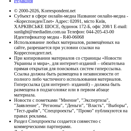
Редакция
© 2000-2026, Korrespondent.net
Субъект в сфере онлайн-медиа Название онлайн-медиа -
«КореспонденТ.net» Адрес: 02091, місто Київ,
ХАРКІВСЬКЕ ШОСЕ, будинок 172-Б, офіс 208/1 E-mail:
sunlight@mediadim.com.ua
Телефон: 044-205-43-00
Идентификатор медиа - R40-06068
Использование любых материалов, размещённых на
сайте, разрешается при условии ссылки на
Корреспондент.net.
При копировании материалов со страницы «Новости
Украины и мира», для интернет-изданий – обязательна
прямая открытая для поисковых систем гиперссылка.
Ссылка должна быть размещена в независимости от
полного либо частичного использования материалов.
Гиперссылка (для интернет- изданий) – должна быть
размещена в подзаголовке или в первом абзаце
материала.
Новости с пометками "Мнение", "Экспертиза",
"Заявление", "Регионы", "Деньги", "Власть", "Выборы",
"Тест-драйв", "Спецпроекты", "Промо" публикуются на
правах рекламы.
Раздел Спецпроекты создается совместно с
коммерческими партнерами.