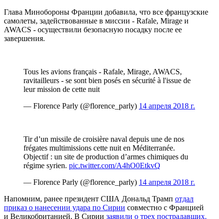
Глава Минобороны Франции добавила, что все французские
самолеты, задействованные в миссии - Rafale, Mirage и
AWACS - осуществили безопасную посадку после ее
завершения.
Tous les avions français - Rafale, Mirage, AWACS,
ravitailleurs - se sont bien posés en sécurité à l'issue de
leur mission de cette nuit
— Florence Parly (@florence_parly)
14 апреля 2018 г.
Tir d’un missile de croisière naval depuis une de nos
frégates multimissions cette nuit en Méditerranée.
Objectif : un site de production d’armes chimiques du
régime syrien.
pic.twitter.com/A4hO0EtkvQ
— Florence Parly (@florence_parly)
14 апреля 2018 г.
Напомним, ранее президент США Дональд Трамп
отдал
приказ о нанесении удара по Сирии
совместно с Францией
и Великобританией. В Сирии
заявили о трех пострадавших.