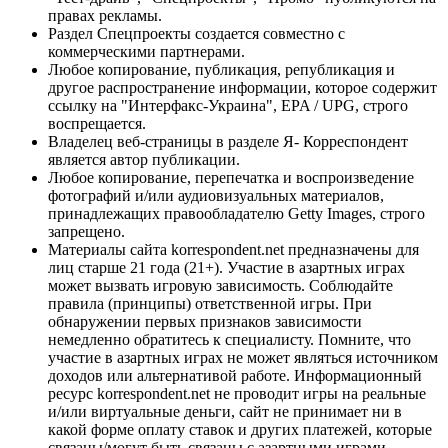
правах рекламы.
Раздел Спецпроекты создается совместно с
коммерческими партнерами.
Любое копирование, публикация, републикация и
другое распространение информации, которое содержит
ссылку на "Интерфакс-Украина", EPA / UPG, строго
воспрещается.
Владелец веб-страницы в разделе Я- Корреспондент
является автор публикации.
Любое копирование, перепечатка и воспроизведение
фотографий и/или аудиовизуальных материалов,
принадлежащих правообладателю Getty Images, строго
запрещено.
Материалы сайта korrespondent.net предназначены для
лиц старше 21 года (21+). Участие в азартных играх
может вызвать игровую зависимость. Соблюдайте
правила (принципы) ответственной игры. При
обнаружении первых признаков зависимости
немедленно обратитесь к специалисту. Помните, что
участие в азартных играх не может являться источником
доходов или альтернативой работе. Информационный
ресурс korrespondent.net не проводит игры на реальные
и/или виртуальные деньги, сайт не принимает ни в
какой форме оплату ставок и других платежей, которые
связаны/могут быть связаны с азартными играми,