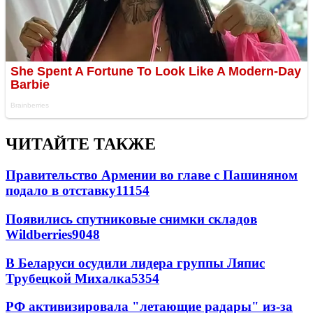
ЧИТАЙТЕ ТАКЖЕ
Правительство Армении во главе с Пашиняном
подало в отставку
11154
Появились спутниковые снимки складов
Wildberries
9048
В Беларуси осудили лидера группы Ляпис
Трубецкой Михалка
5354
РФ активизировала "летающие радары" из-за