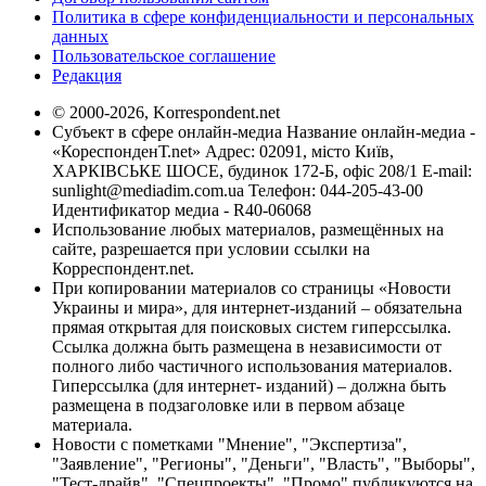
Политика в сфере конфиденциальности и персональных
данных
Пользовательское соглашение
Редакция
© 2000-2026, Korrespondent.net
Субъект в сфере онлайн-медиа Название онлайн-медиа -
«КореспонденТ.net» Адрес: 02091, місто Київ,
ХАРКІВСЬКЕ ШОСЕ, будинок 172-Б, офіс 208/1 E-mail:
sunlight@mediadim.com.ua
Телефон: 044-205-43-00
Идентификатор медиа - R40-06068
Использование любых материалов, размещённых на
сайте, разрешается при условии ссылки на
Корреспондент.net.
При копировании материалов со страницы «Новости
Украины и мира», для интернет-изданий – обязательна
прямая открытая для поисковых систем гиперссылка.
Ссылка должна быть размещена в независимости от
полного либо частичного использования материалов.
Гиперссылка (для интернет- изданий) – должна быть
размещена в подзаголовке или в первом абзаце
материала.
Новости с пометками "Мнение", "Экспертиза",
"Заявление", "Регионы", "Деньги", "Власть", "Выборы",
"Тест-драйв", "Спецпроекты", "Промо" публикуются на