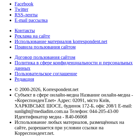
Facebook
Twitter
RSS-ленты
E-mail рассылка
Контакты
Реклама на сайте
Использование материалов korrespondent.net
Правила пользования сайтом
Договор пользования сайтом
Политика в сфере конфиденциальности и персональных
данных
Пользовательское соглашение
Редакция
© 2000-2026, Korrespondent.net
Субъект в сфере онлайн-медиа Название онлайн-медиа -
«КореспонденТ.net» Адрес: 02091, місто Київ,
ХАРКІВСЬКЕ ШОСЕ, будинок 172-Б, офіс 208/1 E-mail:
sunlight@mediadim.com.ua
Телефон: 044-205-43-00
Идентификатор медиа - R40-06068
Использование любых материалов, размещённых на
сайте, разрешается при условии ссылки на
Корреспондент.net.