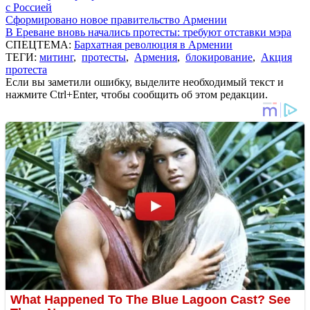
с Россией
Сформировано новое правительство Армении
В Ереване вновь начались протесты: требуют отставки мэра
СПЕЦТЕМА:
Бархатная революция в Армении
ТЕГИ:
митинг
,
протесты
,
Армения
,
блокирование
,
Акция
протеста
Если вы заметили ошибку, выделите необходимый текст и
нажмите Ctrl+Enter, чтобы сообщить об этом редакции.