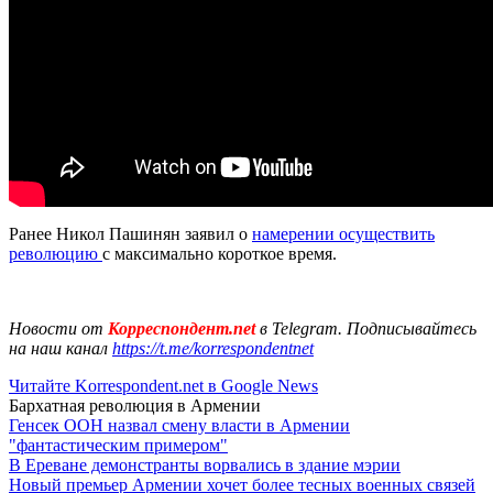
Ранее Никол Пашинян заявил о
намерении осуществить
революцию
с максимально короткое время.
Новости от
Корреспондент.net
в Telegram. Подписывайтесь
на наш канал
https://t.me/korrespondentnet
Читайте Korrespondent.net в Google News
Бархатная революция в Армении
Генсек ООН назвал смену власти в Армении
"фантастическим примером"
В Ереване демонстранты ворвались в здание мэрии
Новый премьер Армении хочет более тесных военных связей