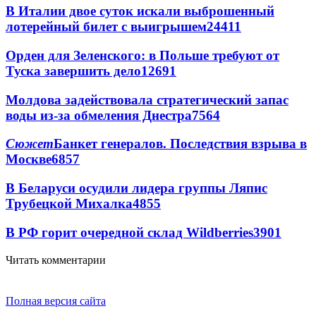
В Италии двое суток искали выброшенный
лотерейный билет с выигрышем
24411
Орден для Зеленского: в Польше требуют от
Туска завершить дело
12691
Молдова задействовала стратегический запас
воды из-за обмеления Днестра
7564
Сюжет
Банкет генералов. Последствия взрыва в
Москве
6857
В Беларуси осудили лидера группы Ляпис
Трубецкой Михалка
4855
В РФ горит очередной склад Wildberries
3901
Читать комментарии
Полная версия сайта