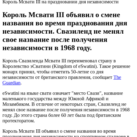
Король Мсвати III на праздновании дня независимости
Король Мсвати III объявил о смене
названия во время празднования дня
независимости. Свазиленд не менял
свое название после получения
независимости в 1968 году.
Король Свазиленда Мсвати III переименовал страну в
Королевство эСватини (Kingdom of eSwatini). Такое решение
монарх принял, чтобы отметить 50-летие со дня
независимости от британского правления, сообщает
The
Guardian
.
eSwatini на языке свати означает "место Свази", название
маленького государства между Южной Африкой и
Мозамбиком. В отличие от некоторых стран, Свазиленд не
менял свое название после получения независимости в 1968
году. До этого страна более 60 лет была под британским
протекторатом.
Король Мсвати III объявил о смене названия во время
празднования дня независимости на спортивном стадионе в