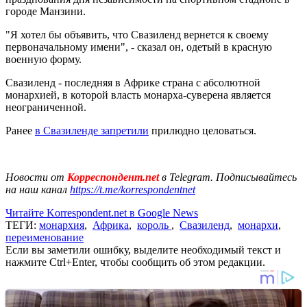
городе Манзини.
"Я хотел бы объявить, что Свазиленд вернется к своему
первоначальному имени", - сказал он, одетый в красную
военную форму.
Свазиленд - последняя в Африке страна с абсолютной
монархией, в которой власть монарха-суверена является
неограниченной.
Ранее
в Свазиленде запретили
прилюдно целоваться.
Новости от
Корреспондент.net
в Telegram. Подписывайтесь
на наш канал
https://t.me/korrespondentnet
Читайте Korrespondent.net в Google News
ТЕГИ:
монархия
,
Африка
,
король
,
Свазиленд
,
монархи
,
переименование
Если вы заметили ошибку, выделите необходимый текст и
нажмите Ctrl+Enter, чтобы сообщить об этом редакции.