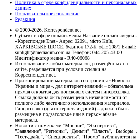
Политика в сфере конфиденциальности и персональных
данных
Пользовательское соглашение
Редакция
© 2000-2026, Korrespondent.net
Субъект в сфере онлайн-медиа Название онлайн-медиа -
«КореспонденТ.net» Адрес: 02091, місто Київ,
ХАРКІВСЬКЕ ШОСЕ, будинок 172-Б, офіс 208/1 E-mail:
sunlight@mediadim.com.ua
Телефон: 044-205-43-00
Идентификатор медиа - R40-06068
Использование любых материалов, размещённых на
сайте, разрешается при условии ссылки на
Корреспондент.net.
При копировании материалов со страницы «Новости
Украины и мира», для интернет-изданий – обязательна
прямая открытая для поисковых систем гиперссылка.
Ссылка должна быть размещена в независимости от
полного либо частичного использования материалов.
Гиперссылка (для интернет- изданий) – должна быть
размещена в подзаголовке или в первом абзаце
материала.
Новости с пометками "Мнение", "Экспертиза",
"Заявление", "Регионы", "Деньги", "Власть", "Выборы",
"Тест-драйв", "Спецпроекты", "Промо" публикуются на