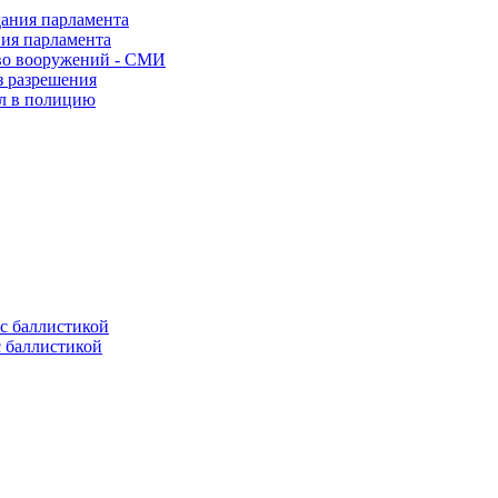
ния парламента
во вооружений - СМИ
з разрешения
ел в полицию
с баллистикой