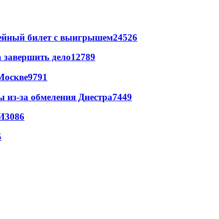
рейный билет с выигрышем
24526
а завершить дело
12789
Москве
9791
ы из-за обмеления Днестра
7449
И
3086
5