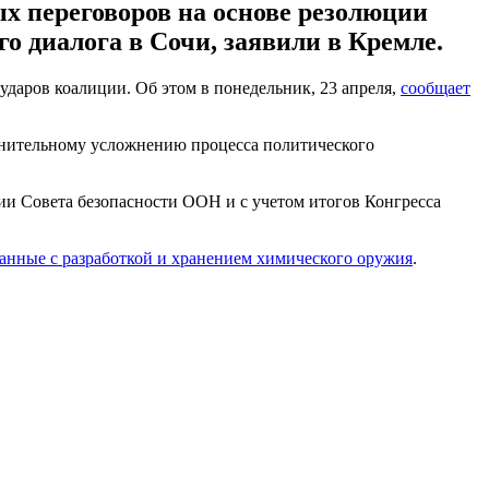
х переговоров на основе резолюции
о диалога в Сочи, заявили в Кремле.
аров коалиции. Об этом в понедельник, 23 апреля,
сообщает
олнительному усложнению процесса политического
ии Совета безопасности ООН и с учетом итогов Конгресса
анные с разработкой и хранением химического оружия
.