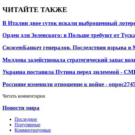
ЧИТАЙТЕ ТАКЖЕ
В Италии двое суток искали выброшенный лоте
Орден для Зеленского: в Польше требуют от Туск
Сюжет
Банкет генералов. Последствия взрыва в 
Молдова задействовала стратегический запас вод
Украина поставила Путина перед дилеммой - СМ
Россияне изменили отношение к войне - опрос
274
Читать комментарии
Новости мира
Последние
Популярные
Комментируемые