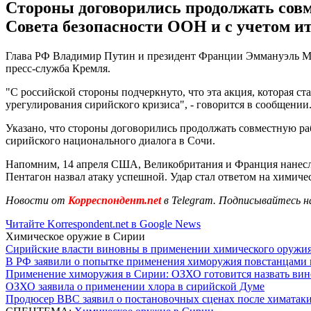
Стороны договорились продолжать совм
Совета безопасности ООН и с учетом ит
Глава РФ Владимир Путин и президент Франции Эммануэль Мак
пресс-служба Кремля.
"С российской стороны подчеркнуто, что эта акция, которая 
урегулирования сирийского кризиса", - говорится в сообщении
Указано, что стороны договорились продолжать совместную ра
сирийского национального диалога в Сочи.
Напомним, 14 апреля США, Великобритания и Франция нанесл
Пентагон назвал атаку успешной. Удар стал ответом на химичес
Новости от
Корреспондент.net
в Telegram. Подписывайтесь н
Читайте Korrespondent.net в Google News
Химическое оружие в Сирии
Сирийские власти виновны в применении химического оружи
В РФ заявили о попытке применения химоружия повстанцами
Применение химоружия в Сирии: ОЗХО готовится назвать ви
ОЗХО заявила о применении хлора в сирийской Думе
Продюсер BBC заявил о постановочных сценах после химатаки