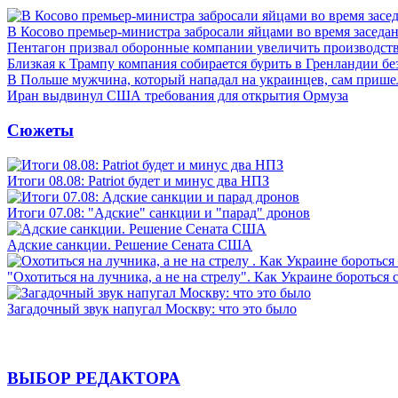
В Косово премьер-министра забросали яйцами во время заседа
Пентагон призвал оборонные компании увеличить производст
Близкая к Трампу компания собирается бурить в Гренландии бе
В Польше мужчина, который нападал на украинцев, сам приш
Иран выдвинул США требования для открытия Ормуза
Сюжеты
Итоги 08.08: Patriot будет и минус два НПЗ
Итоги 07.08: "Адские" санкции и "парад" дронов
Адские санкции. Решение Сената США
"Охотиться на лучника, а не на стрелу". Как Украине бороться 
Загадочный звук напугал Москву: что это было
ВЫБОР РЕДАКТОРА