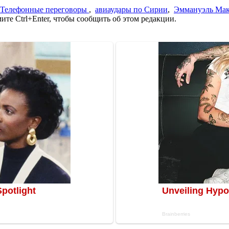
Телефонные переговоры
,
авиаудары по Сирии
,
Эммануэль Ма
те Ctrl+Enter, чтобы сообщить об этом редакции.