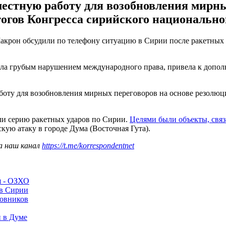
естную работу для возобновления мирны
огов Конгресса сирийского национальног
рон обсудили по телефону ситуацию в Сирии после ракетных уд
стала грубым нарушением международного права, привела к доп
.
боту для возобновления мирных переговоров на основе резолюц
и серию ракетных ударов по Сирии.
Целями были объекты, связ
кую атаку в городе Дума (Восточная Гута).
а наш канал
https://t.me/korrespondentnet
я - ОЗХО
 в Сирии
новников
 в Думе