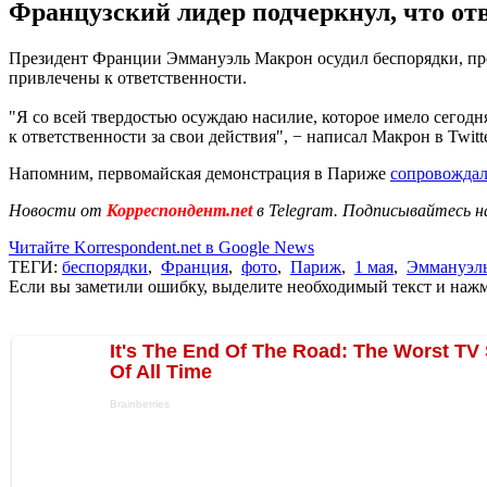
Французский лидер подчеркнул, что от
Президент Франции Эммануэль Макрон осудил беспорядки, про
привлечены к ответственности.
"Я со всей твердостью осуждаю насилие, которое имело сегодн
к ответственности за свои действия", − написал Макрон в Twitte
Напомним, первомайская демонстрация в Париже
сопровождал
Новости от
Корреспондент.net
в Telegram. Подписывайтесь н
Читайте Korrespondent.net в Google News
ТЕГИ:
беспорядки
,
Франция
,
фото
,
Париж
,
1 мая
,
Эммануэл
Если вы заметили ошибку, выделите необходимый текст и нажми