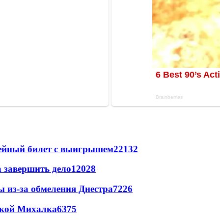
рейный билет с выигрышем
22132
а завершить дело
12028
ы из-за обмеления Днестра
7226
цкой Михалка
6375