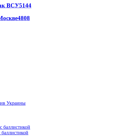
так ВСУ
5144
Москве
4808
тив Украины
с баллистикой