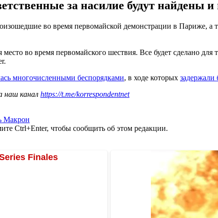
ветственные за насилие будут найдены и
изошедшие во время первомайской демонстрации в Париже, а та
я место во время первомайского шествия. Все будет сделано дл
r.
ась многочисленными беспорядками
, в ходе которых
задержали 
а наш канал
https://t.me/korrespondentnet
ь Макрон
те Ctrl+Enter, чтобы сообщить об этом редакции.