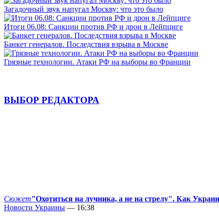
Загадочный звук напугал Москву: что это было
Итоги 06.08: Санкции против РФ и дрон в Лейпциге
Банкет генералов. Последствия взрыва в Москве
Грязные технологии. Атаки РФ на выборы во Франции
ВЫБОР РЕДАКТОРА
Сюжет
"Охотиться на лучника, а не на стрелу". Как Украи
Новости Украины
— 16:38