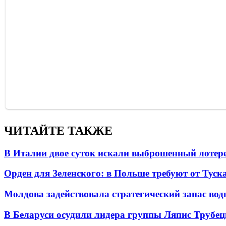
ЧИТАЙТЕ ТАКЖЕ
В Италии двое суток искали выброшенный лоте
Орден для Зеленского: в Польше требуют от Туск
Молдова задействовала стратегический запас вод
В Беларуси осудили лидера группы Ляпис Трубе