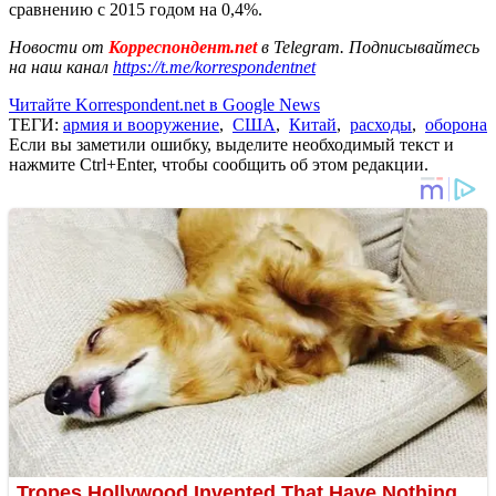
сравнению с 2015 годом на 0,4%.
Новости от
Корреспондент.net
в Telegram. Подписывайтесь
на наш канал
https://t.me/korrespondentnet
Читайте Korrespondent.net в Google News
ТЕГИ:
армия и вооружение
,
США
,
Китай
,
расходы
,
оборона
Если вы заметили ошибку, выделите необходимый текст и
нажмите Ctrl+Enter, чтобы сообщить об этом редакции.