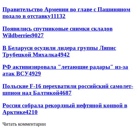
Правительство Армении во главе с Пашиняном
подало в отставку
11132
Появились спутниковые снимки складов
Wildberries
9027
В Беларуси осудили лидера группы Ляпис
Трубецкой Михалка
4942
РФ активизировала "летающие радары" из-за
атак ВСУ
4929
Польские F-16 перехватили российский самолет-
шпион над Балтикой
4687
Россия собрала рекордный нефтяной конвой в
Арктике
4210
Читать комментарии