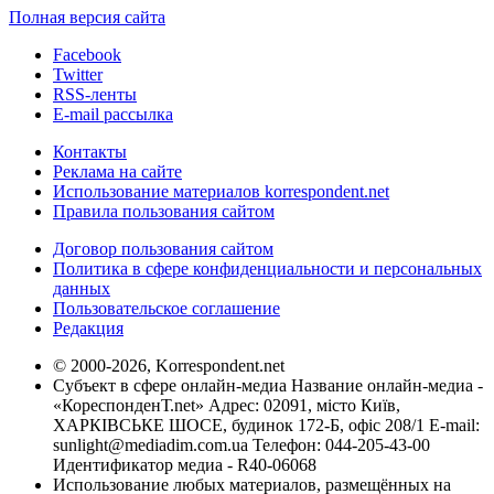
Полная версия сайта
Facebook
Twitter
RSS-ленты
E-mail рассылка
Контакты
Реклама на сайте
Использование материалов korrespondent.net
Правила пользования сайтом
Договор пользования сайтом
Политика в сфере конфиденциальности и персональных
данных
Пользовательское соглашение
Редакция
© 2000-2026, Korrespondent.net
Субъект в сфере онлайн-медиа Название онлайн-медиа -
«КореспонденТ.net» Адрес: 02091, місто Київ,
ХАРКІВСЬКЕ ШОСЕ, будинок 172-Б, офіс 208/1 E-mail:
sunlight@mediadim.com.ua
Телефон: 044-205-43-00
Идентификатор медиа - R40-06068
Использование любых материалов, размещённых на