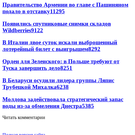
Правительство Армении во главе с Пашиняном
подало в отставку
11295
Появились спутниковые снимки складов
Wildberries
9122
В Италии двое суток искали выброшенный
лотерейный билет с выигрышем
8292
Орден для Зеленского: в Польше требуют от
Туска завершить дело
8251
В Беларуси осудили лидера группы Ляпис
Трубецкой Михалка
6238
Молдова задействовала стратегический запас
воды из-за обмеления Днестра
5385
Читать комментарии
Полная версия сайта