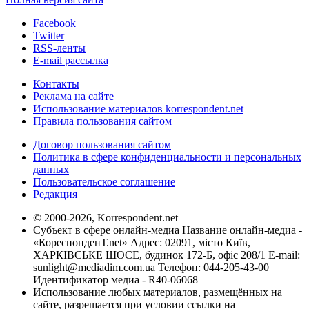
Facebook
Twitter
RSS-ленты
E-mail рассылка
Контакты
Реклама на сайте
Использование материалов korrespondent.net
Правила пользования сайтом
Договор пользования сайтом
Политика в сфере конфиденциальности и персональных
данных
Пользовательское соглашение
Редакция
© 2000-2026, Korrespondent.net
Субъект в сфере онлайн-медиа Название онлайн-медиа -
«КореспонденТ.net» Адрес: 02091, місто Київ,
ХАРКІВСЬКЕ ШОСЕ, будинок 172-Б, офіс 208/1 E-mail:
sunlight@mediadim.com.ua
Телефон: 044-205-43-00
Идентификатор медиа - R40-06068
Использование любых материалов, размещённых на
сайте, разрешается при условии ссылки на