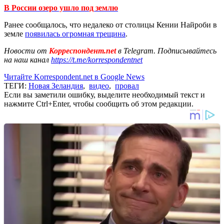
В России озеро ушло под землю
Ранее сообщалось, что недалеко от столицы Кении Найроби в
земле
появилась огромная трещина
.
Новости от
Корреспондент.net
в Telegram. Подписывайтесь
на наш канал
https://t.me/korrespondentnet
Читайте Korrespondent.net в Google News
ТЕГИ:
Новая Зеландия
,
видео
,
провал
Если вы заметили ошибку, выделите необходимый текст и
нажмите Ctrl+Enter, чтобы сообщить об этом редакции.