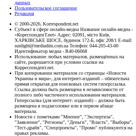
данных
Пользовательское соглашение
Редакция
© 2000-2026, Korrespondent.net
Субъект в сфере онлайн-медиа Название онлайн-медиа -
«КореспонденТ.net» Адрес: 02091, місто Київ,
ХАРКІВСЬКЕ ШОСЕ, будинок 172-Б, офіс 208/1 E-mail:
sunlight@mediadim.com.ua
Телефон: 044-205-43-00
Идентификатор медиа - R40-06068
Использование любых материалов, размещённых на
сайте, разрешается при условии ссылки на
Корреспондент.net.
При копировании материалов со страницы «Новости
Украины и мира», для интернет-изданий – обязательна
прямая открытая для поисковых систем гиперссылка.
Ссылка должна быть размещена в независимости от
полного либо частичного использования материалов.
Гиперссылка (для интернет- изданий) – должна быть
размещена в подзаголовке или в первом абзаце
материала.
Новости с пометками "Мнение", "Экспертиза",
"Заявление", "Регионы", "Деньги", "Власть", "Выборы",
"Тест-драйв", "Спецпроекты", "Промо" публикуются на
правах рекламы.