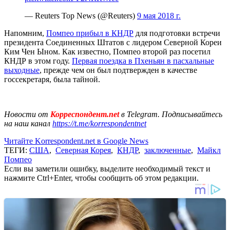
— Reuters Top News (@Reuters)
9 мая 2018 г.
Напомним,
Помпео прибыл в КНДР
для подготовки встречи
президента Соединенных Штатов с лидером Северной Кореи
Ким Чен Ыном. Как известно, Помпео второй раз посетил
КНДР в этом году.
Первая поездка в Пхеньян в пасхальные
выходные
, прежде чем он был подтвержден в качестве
госсекретаря, была тайной.
Новости от
Корреспондент.net
в Telegram. Подписывайтесь
на наш канал
https://t.me/korrespondentnet
Читайте Korrespondent.net в Google News
ТЕГИ:
США
,
Северная Корея
,
КНДР
,
заключенные
,
Майкл
Помпео
Если вы заметили ошибку, выделите необходимый текст и
нажмите Ctrl+Enter, чтобы сообщить об этом редакции.