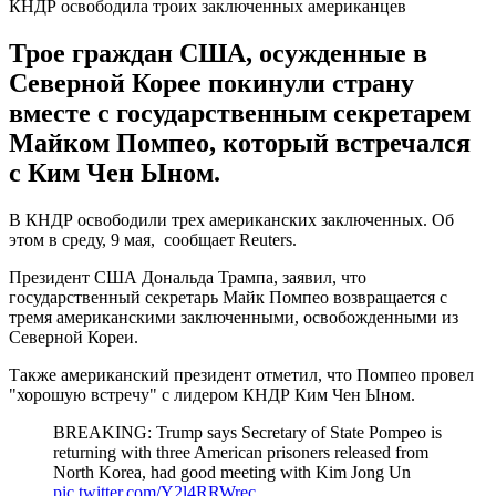
КНДР освободила троих заключенных американцев
Трое граждан США, осужденные в
Северной Корее покинули страну
вместе с государственным секретарем
Майком Помпео, который встречался
с Ким Чен Ыном.
В КНДР освободили трех американских заключенных. Об
этом в среду, 9 мая, сообщает Reuters.
Президент США Дональда Трампа, заявил, что
государственный секретарь Майк Помпео возвращается с
тремя американскими заключенными, освобожденными из
Северной Кореи.
Также американский президент отметил, что Помпео провел
"хорошую встречу" с лидером КНДР Ким Чен Ыном.
BREAKING: Trump says Secretary of State Pompeo is
returning with three American prisoners released from
North Korea, had good meeting with Kim Jong Un
pic.twitter.com/Y2l4RRWrec