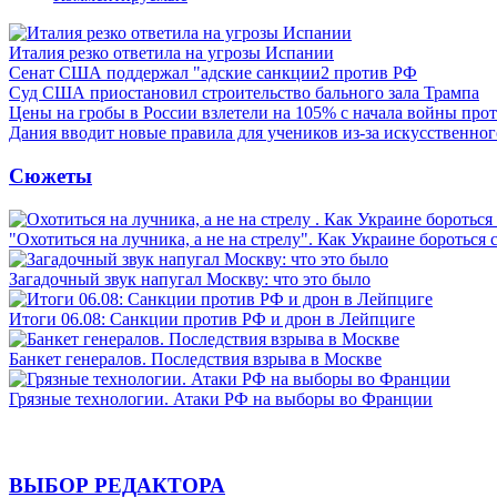
Италия резко ответила на угрозы Испании
Сенат США поддержал "адские санкции2 против РФ
Суд США приостановил строительство бального зала Трампа
Цены на гробы в России взлетели на 105% с начала войны про
Дания вводит новые правила для учеников из-за искусственног
Сюжеты
"Охотиться на лучника, а не на стрелу". Как Украине бороться 
Загадочный звук напугал Москву: что это было
Итоги 06.08: Санкции против РФ и дрон в Лейпциге
Банкет генералов. Последствия взрыва в Москве
Грязные технологии. Атаки РФ на выборы во Франции
ВЫБОР РЕДАКТОРА