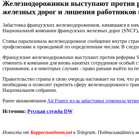
Железнодорожники выступают против 
железных дорог и лишения работников
Забастовка французских железнодорожников, начавшаяся в начал
Национальной компании французских железных дорог (SNCF), 
Стачка парализовала железнодорожное сообщение внутри стран
профсоюзами и проводимой по определенным числам. В следую
Французские железнодорожники выступают против реформы SNC
отменить в компании для вновь нанятых сотрудников особый с
страхования, а в некоторых случаях - право раньше выйти на п
Правительство страны в свою очередь настаивает на том, что
необходима и позволит укрепить сферу железнодорожного тран
Национальном собрании.
Ранее авиакомпания
Air France из-за забастовки отменила четв
Источник:
Русская служба DW
Новости от
Корреспондент.net
в Telegram. Подписывайтесь н