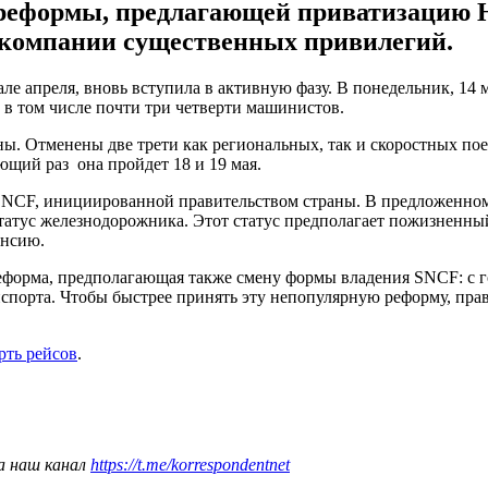
реформы, предлагающей приватизацию 
 компании существенных привилегий.
е апреля, вновь вступила в активную фазу. В понедельник, 14 м
в том числе почти три четверти машинистов.
ы. Отменены две трети как региональных, так и скоростных пое
щий раз она пройдет 18 и 19 мая.
F, инициированной правительством страны. В предложенном вла
татус железнодорожника. Этот статус предполагает пожизненны
енсию.
 реформа, предполагающая также смену формы владения SNCF: с
спорта. Чтобы быстрее принять эту непопулярную реформу, прав
ерть рейсов
.
а наш канал
https://t.me/korrespondentnet