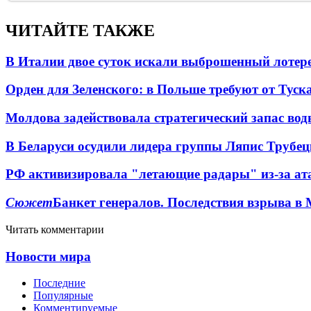
ЧИТАЙТЕ ТАКЖЕ
В Италии двое суток искали выброшенный лоте
Орден для Зеленского: в Польше требуют от Туск
Молдова задействовала стратегический запас вод
В Беларуси осудили лидера группы Ляпис Трубе
РФ активизировала "летающие радары" из-за а
Сюжет
Банкет генералов. Последствия взрыва в 
Читать комментарии
Новости мира
Последние
Популярные
Комментируемые