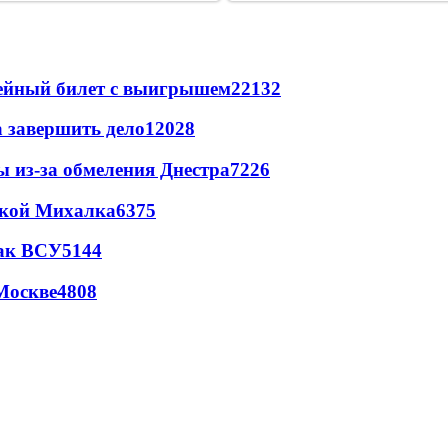
рейный билет с выигрышем
22132
а завершить дело
12028
ы из-за обмеления Днестра
7226
цкой Михалка
6375
так ВСУ
5144
Москве
4808