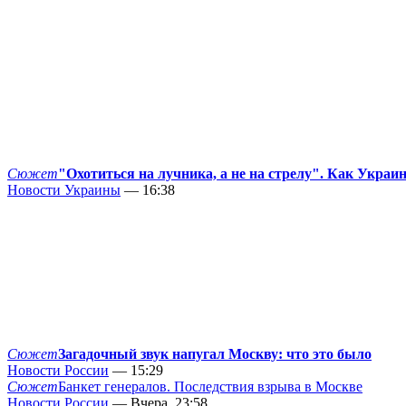
Сюжет
"Охотиться на лучника, а не на стрелу". Как Украи
Новости Украины
— 16:38
Сюжет
Загадочный звук напугал Москву: что это было
Новости России
— 15:29
Сюжет
Банкет генералов. Последствия взрыва в Москве
Новости России
— Вчера, 23:58