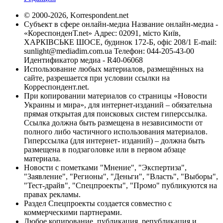
© 2000-2026, Korrespondent.net
Субъект в сфере онлайн-медиа Название онлайн-медиа -
«КореспонденТ.net» Адрес: 02091, місто Київ,
ХАРКІВСЬКЕ ШОСЕ, будинок 172-Б, офіс 208/1 E-mail:
sunlight@mediadim.com.ua
Телефон: 044-205-43-00
Идентификатор медиа - R40-06068
Использование любых материалов, размещённых на
сайте, разрешается при условии ссылки на
Корреспондент.net.
При копировании материалов со страницы «Новости
Украины и мира», для интернет-изданий – обязательна
прямая открытая для поисковых систем гиперссылка.
Ссылка должна быть размещена в независимости от
полного либо частичного использования материалов.
Гиперссылка (для интернет- изданий) – должна быть
размещена в подзаголовке или в первом абзаце
материала.
Новости с пометками "Мнение", "Экспертиза",
"Заявление", "Регионы", "Деньги", "Власть", "Выборы",
"Тест-драйв", "Спецпроекты", "Промо" публикуются на
правах рекламы.
Раздел Спецпроекты создается совместно с
коммерческими партнерами.
Любое копирование, публикация, републикация и