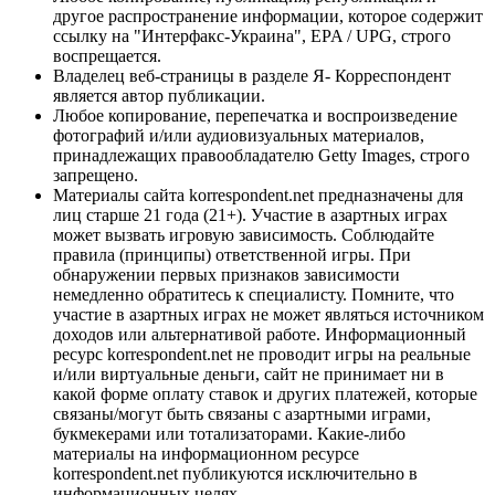
другое распространение информации, которое содержит
ссылку на "Интерфакс-Украина", EPA / UPG, строго
воспрещается.
Владелец веб-страницы в разделе Я- Корреспондент
является автор публикации.
Любое копирование, перепечатка и воспроизведение
фотографий и/или аудиовизуальных материалов,
принадлежащих правообладателю Getty Images, строго
запрещено.
Материалы сайта korrespondent.net предназначены для
лиц старше 21 года (21+). Участие в азартных играх
может вызвать игровую зависимость. Соблюдайте
правила (принципы) ответственной игры. При
обнаружении первых признаков зависимости
немедленно обратитесь к специалисту. Помните, что
участие в азартных играх не может являться источником
доходов или альтернативой работе. Информационный
ресурс korrespondent.net не проводит игры на реальные
и/или виртуальные деньги, сайт не принимает ни в
какой форме оплату ставок и других платежей, которые
связаны/могут быть связаны с азартными играми,
букмекерами или тотализаторами. Какие-либо
материалы на информационном ресурсе
korrespondent.net публикуются исключительно в
информационных целях.