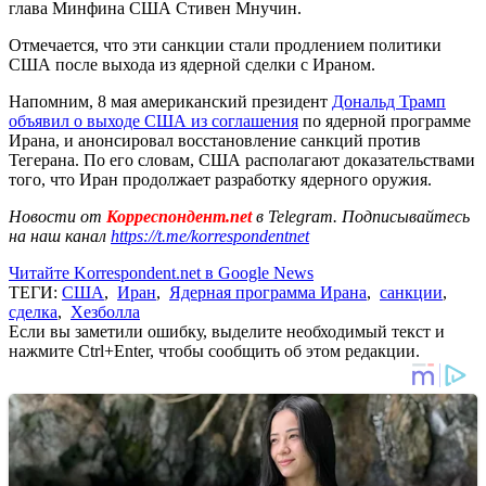
глава Минфина США Стивен Мнучин.
Отмечается, что эти санкции стали продлением политики
США после выхода из ядерной сделки с Ираном.
Напомним, 8 мая американский президент
Дональд Трамп
объявил о выходе США из соглашения
по ядерной программе
Ирана, и анонсировал восстановление санкций против
Тегерана. По его словам, США располагают доказательствами
того, что Иран продолжает разработку ядерного оружия.
Новости от
Корреспондент.net
в Telegram. Подписывайтесь
на наш канал
https://t.me/korrespondentnet
Читайте Korrespondent.net в Google News
ТЕГИ:
США
,
Иран
,
Ядерная программа Ирана
,
санкции
,
сделка
,
Хезболла
Если вы заметили ошибку, выделите необходимый текст и
нажмите Ctrl+Enter, чтобы сообщить об этом редакции.