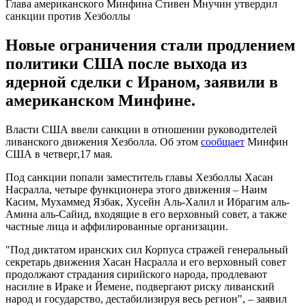
Глава американского Минфина Стивен Мнучин утвердил
санкции против Хезболлы
Новые ограничения стали продлением
политики США после выхода из
ядерной сделки с Ираном, заявили в
американском Минфине.
Власти США ввели санкции в отношении руководителей
ливанского движения Хезболла. Об этом
сообщает
Минфин
США в четверг,17 мая.
Под санкции попали заместитель главы Хезболлы Хасан
Насралла, четыре функционера этого движения – Наим
Касим, Мухаммед Язбак, Хусейн Аль-Халил и Ибрагим аль-
Амина аль-Сайид, входящие в его верховный совет, а также
частные лица и аффилированные организации.
"Под диктатом иранских сил Корпуса стражей генеральный
секретарь движения Хасан Насралла и его верховный совет
продолжают страдания сирийского народа, продлевают
насилие в Ираке и Йемене, подвергают риску ливанский
народ и государство, дестабилизируя весь регион", – заявил