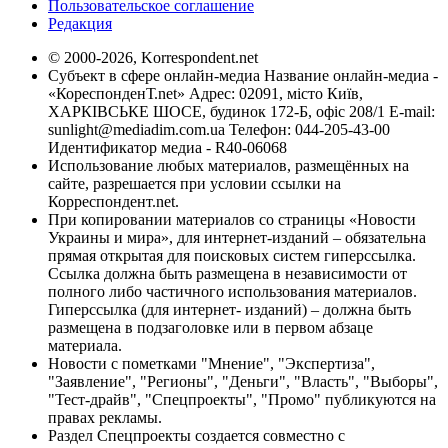
Пользовательское соглашение
Редакция
© 2000-2026, Korrespondent.net
Субъект в сфере онлайн-медиа Название онлайн-медиа -
«КореспонденТ.net» Адрес: 02091, місто Київ,
ХАРКІВСЬКЕ ШОСЕ, будинок 172-Б, офіс 208/1 E-mail:
sunlight@mediadim.com.ua
Телефон: 044-205-43-00
Идентификатор медиа - R40-06068
Использование любых материалов, размещённых на
сайте, разрешается при условии ссылки на
Корреспондент.net.
При копировании материалов со страницы «Новости
Украины и мира», для интернет-изданий – обязательна
прямая открытая для поисковых систем гиперссылка.
Ссылка должна быть размещена в независимости от
полного либо частичного использования материалов.
Гиперссылка (для интернет- изданий) – должна быть
размещена в подзаголовке или в первом абзаце
материала.
Новости с пометками "Мнение", "Экспертиза",
"Заявление", "Регионы", "Деньги", "Власть", "Выборы",
"Тест-драйв", "Спецпроекты", "Промо" публикуются на
правах рекламы.
Раздел Спецпроекты создается совместно с