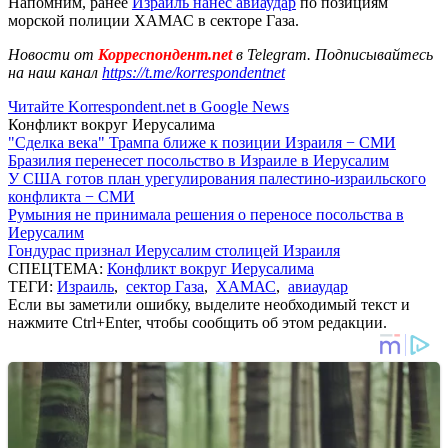
Напомним, ранее
Израиль нанес авиаудар
по позициям
морской полиции ХАМАС в секторе Газа.
Новости от
Корреспондент.net
в Telegram. Подписывайтесь
на наш канал
https://t.me/korrespondentnet
Читайте Korrespondent.net в Google News
Конфликт вокруг Иерусалима
"Сделка века" Трампа ближе к позиции Израиля − СМИ
Бразилия перенесет посольство в Израиле в Иерусалим
У США готов план урегулирования палестино-израильского
конфликта − СМИ
Румыния не принимала решения о переносе посольства в
Иерусалим
Гондурас признал Иерусалим столицей Израиля
СПЕЦТЕМА:
Конфликт вокруг Иерусалима
ТЕГИ:
Израиль
,
сектор Газа
,
ХАМАС
,
авиаудар
Если вы заметили ошибку, выделите необходимый текст и
нажмите Ctrl+Enter, чтобы сообщить об этом редакции.