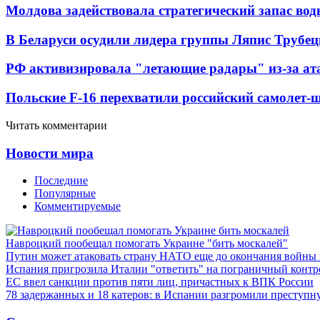
Молдова задействовала стратегический запас вод
В Беларуси осудили лидера группы Ляпис Трубе
РФ активизировала "летающие радары" из-за а
Польские F-16 перехватили российский самолет-
Читать комментарии
Новости мира
Последние
Популярные
Комментируемые
Навроцкий пообещал помогать Украине "бить москалей"
Путин может атаковать страну НАТО еще до окончания войны
Испания пригрозила Италии "ответить" на пограничный контр
ЕС ввел санкции против пяти лиц, причастных к ВПК России
78 задержанных и 18 катеров: в Испании разгромили преступн