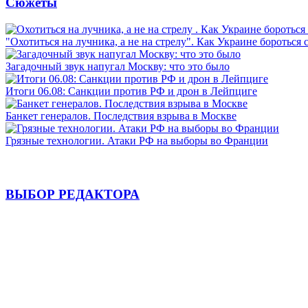
Сюжеты
"Охотиться на лучника, а не на стрелу". Как Украине бороться 
Загадочный звук напугал Москву: что это было
Итоги 06.08: Санкции против РФ и дрон в Лейпциге
Банкет генералов. Последствия взрыва в Москве
Грязные технологии. Атаки РФ на выборы во Франции
ВЫБОР РЕДАКТОРА