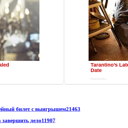
рейный билет с выигрышем
21463
а завершить дело
11907