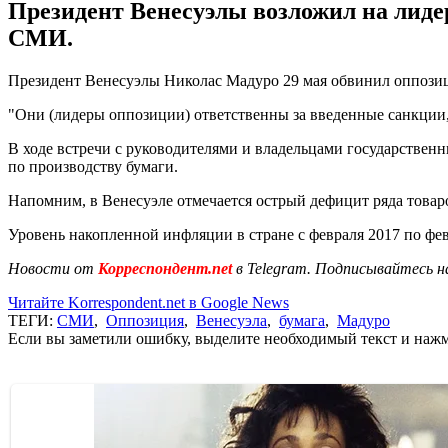
Президент Венесуэлы возложил на лидер
СМИ.
Президент Венесуэлы Николас Мадуро 29 мая обвинил оппозици
"Они (лидеры оппозиции) ответственны за введенные санкции,
В ходе встречи с руководителями и владельцами государствен
по производству бумаги.
Напомним, в Венесуэле отмечается острый дефицит ряда товар
Уровень накопленной инфляции в стране с февраля 2017 по фе
Новости от
Корреспондент.net
в Telegram. Подписывайтесь н
Читайте Korrespondent.net в Google News
ТЕГИ:
СМИ
,
Оппозиция
,
Венесуэла
,
бумага
,
Мадуро
Если вы заметили ошибку, выделите необходимый текст и нажми