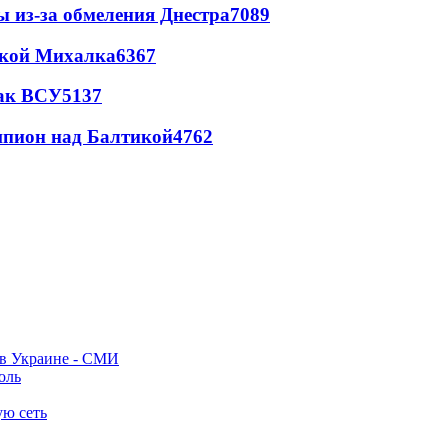
ы из-за обмеления Днестра
7089
цкой Михалка
6367
так ВСУ
5137
шпион над Балтикой
4762
 в Украине - СМИ
оль
ую сеть