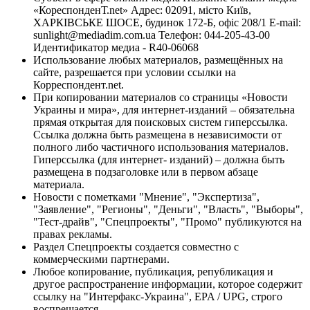
«КореспонденТ.net» Адрес: 02091, місто Київ,
ХАРКІВСЬКЕ ШОСЕ, будинок 172-Б, офіс 208/1 E-mail:
sunlight@mediadim.com.ua
Телефон: 044-205-43-00
Идентификатор медиа - R40-06068
Использование любых материалов, размещённых на
сайте, разрешается при условии ссылки на
Корреспондент.net.
При копировании материалов со страницы «Новости
Украины и мира», для интернет-изданий – обязательна
прямая открытая для поисковых систем гиперссылка.
Ссылка должна быть размещена в независимости от
полного либо частичного использования материалов.
Гиперссылка (для интернет- изданий) – должна быть
размещена в подзаголовке или в первом абзаце
материала.
Новости с пометками "Мнение", "Экспертиза",
"Заявление", "Регионы", "Деньги", "Власть", "Выборы",
"Тест-драйв", "Спецпроекты", "Промо" публикуются на
правах рекламы.
Раздел Спецпроекты создается совместно с
коммерческими партнерами.
Любое копирование, публикация, републикация и
другое распространение информации, которое содержит
ссылку на "Интерфакс-Украина", EPA / UPG, строго
воспрещается.