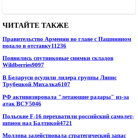
ЧИТАЙТЕ ТАКЖЕ
Правительство Армении во главе с Пашиняном
подало в отставку
11236
Появились спутниковые снимки складов
Wildberries
9097
В Беларуси осудили лидера группы Ляпис
Трубецкой Михалка
6107
РФ активизировала "летающие радары" из-за
атак ВСУ
5046
Польские F-16 перехватили российский самолет-
шпион над Балтикой
4721
Молдова задействовала стратегический запас