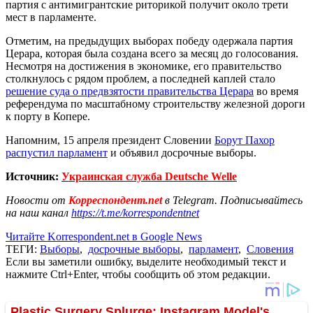
партия с антимигрантские риторикой получит около трети
мест в парламенте.
Отметим, на предыдущих выборах победу одержала партия
Церара, которая была создана всего за месяц до голосования.
Несмотря на достижения в экономике, его правительство
столкнулось с рядом проблем, а последней каплей стало
решение суда о предвзятости правительства Церара
во время
референдума по масштабному строительству железной дороги
к порту в Копере.
Напомним, 15 апреля президент Словении
Борут Пахор
распустил парламент
и объявил досрочные выборы.
Источник:
Украинская служба Deutsche Welle
Новости от
Корреспондент.net
в Telegram. Подписывайтесь
на наш канал
https://t.me/korrespondentnet
Читайте Korrespondent.net в Google News
ТЕГИ:
Выборы
,
досрочные выборы
,
парламент
,
Словения
Если вы заметили ошибку, выделите необходимый текст и
нажмите Ctrl+Enter, чтобы сообщить об этом редакции.