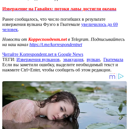
Извержение на Гавайях: потоки лавы достигли океана
Ранее сообщалось, что число погибших в результате
извержения вулкана Фуэго в Гватемале
увеличилось до 69
человек
.
Новости от
Корреспондент.net
в Telegram. Подписывайтесь
на наш канал
https://t.me/korrespondentnet
Читайте Korrespondent.net в Google News
ТЕГИ:
Извержения вулканов
,
эвакуация
,
вулкан
,
Гватемала
Если вы заметили ошибку, выделите необходимый текст и
нажмите Ctrl+Enter, чтобы сообщить об этом редакции.