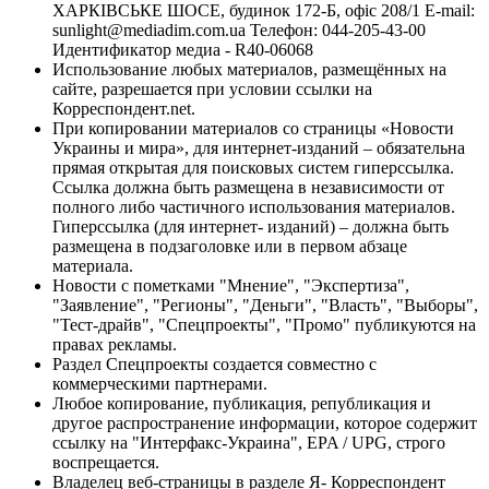
ХАРКІВСЬКЕ ШОСЕ, будинок 172-Б, офіс 208/1 E-mail:
sunlight@mediadim.com.ua
Телефон: 044-205-43-00
Идентификатор медиа - R40-06068
Использование любых материалов, размещённых на
сайте, разрешается при условии ссылки на
Корреспондент.net.
При копировании материалов со страницы «Новости
Украины и мира», для интернет-изданий – обязательна
прямая открытая для поисковых систем гиперссылка.
Ссылка должна быть размещена в независимости от
полного либо частичного использования материалов.
Гиперссылка (для интернет- изданий) – должна быть
размещена в подзаголовке или в первом абзаце
материала.
Новости с пометками "Мнение", "Экспертиза",
"Заявление", "Регионы", "Деньги", "Власть", "Выборы",
"Тест-драйв", "Спецпроекты", "Промо" публикуются на
правах рекламы.
Раздел Спецпроекты создается совместно с
коммерческими партнерами.
Любое копирование, публикация, републикация и
другое распространение информации, которое содержит
ссылку на "Интерфакс-Украина", EPA / UPG, строго
воспрещается.
Владелец веб-страницы в разделе Я- Корреспондент