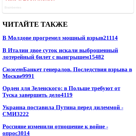
ЧИТАЙТЕ ТАКЖЕ
В Молдове прогремел мощный взрыв
21114
В Италии двое суток искали выброшенный
лотерейный билет с выигрышем
15482
Сюжет
Банкет генералов. Последствия взрыва в
Москве
9991
Орден для Зеленского: в Польше требуют от
Туска завершить дело
4119
Украина поставила Путина перед дилеммой -
СМИ
3222
Россияне изменили отношение к войне -
опрос
3014