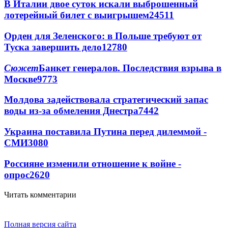
В Италии двое суток искали выброшенный
лотерейный билет с выигрышем
24511
Орден для Зеленского: в Польше требуют от
Туска завершить дело
12780
Сюжет
Банкет генералов. Последствия взрыва в
Москве
9773
Молдова задействовала стратегический запас
воды из-за обмеления Днестра
7442
Украина поставила Путина перед дилеммой -
СМИ
3080
Россияне изменили отношение к войне -
опрос
2620
Читать комментарии
Полная версия сайта