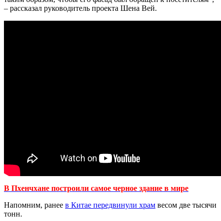
– рассказал руководитель проекта Шена Вей.
В Пхенчхане построили самое черное здание в мире
Напомним, ранее
в Китае передвинули храм
весом две тысячи
тонн.