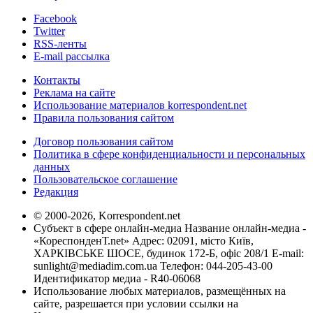
Facebook
Twitter
RSS-ленты
E-mail рассылка
Контакты
Реклама на сайте
Использование материалов korrespondent.net
Правила пользования сайтом
Договор пользования сайтом
Политика в сфере конфиденциальности и персональных
данных
Пользовательское соглашение
Редакция
© 2000-2026, Korrespondent.net
Субъект в сфере онлайн-медиа Название онлайн-медиа -
«КореспонденТ.net» Адрес: 02091, місто Київ,
ХАРКІВСЬКЕ ШОСЕ, будинок 172-Б, офіс 208/1 E-mail:
sunlight@mediadim.com.ua
Телефон: 044-205-43-00
Идентификатор медиа - R40-06068
Использование любых материалов, размещённых на
сайте, разрешается при условии ссылки на