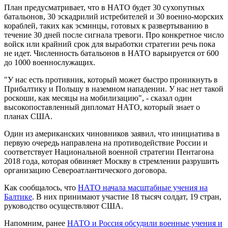
План предусматривает, что в НАТО будет 30 сухопутных
батальонов, 30 эскадрилий истребителей и 30 военно-морских
кораблей, таких как эсминцы, готовых к развертыванию в
течение 30 дней после сигнала тревоги. Про конкретное число
войск или крайний срок для выработки стратегии речь пока
не идет. Численность батальонов в НАТО варьируется от 600
до 1000 военнослужащих.
"У нас есть противник, который может быстро проникнуть в
Прибалтику и Польшу в наземном нападении. У нас нет такой
роскоши, как месяцы на мобилизацию", - сказал один
высокопоставленный дипломат НАТО, который знает о
планах США.
Один из американских чиновников заявил, что инициатива в
первую очередь направлена на противодействие России и
соответствует Национальной военной стратегии Пентагона
2018 года, которая обвиняет Москву в стремлении разрушить
организацию Североатлантического договора.
Как сообщалось, что
НАТО начала масштабные учения на
Балтике
. В них принимают участие 18 тысяч солдат, 19 стран,
руководство осуществляют США.
Напомним, ранее
НАТО и Россия обсудили военные учения и