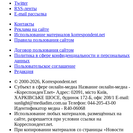
Twitter
RSS-ленты
E-mail рассылка
Контакты
Реклама на сайте
Использование материалов korrespondent.net
Правила пользования сайтом
Договор пользования сайтом
Политика в сфере конфиденциальности и персональных
данных
Пользовательское соглашение
Редакция
© 2000-2026, Korrespondent.net
Субъект в сфере онлайн-медиа Название онлайн-медиа -
«КореспонденТ.net» Адрес: 02091, місто Київ,
ХАРКІВСЬКЕ ШОСЕ, будинок 172-Б, офіс 208/1 E-mail:
sunlight@mediadim.com.ua
Телефон: 044-205-43-00
Идентификатор медиа - R40-06068
Использование любых материалов, размещённых на
сайте, разрешается при условии ссылки на
Корреспондент.net.
При копировании материалов со страницы «Новости