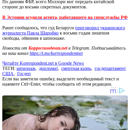
По данням ФБР, всего Мэллори мог передать китайской
стороне до восьми секретных документов.
В Эстонии осудили агента, работавшего на спецслужбы РФ
Ранее сообщалось, что суд Беларуси
приговорил украинского
журналиста Павла Шаройко
к восьми годам лишения
свободы, обвинив в шпионаже.
Новости от
Корреспондент.net
в Telegram. Подписывайтесь
на наш канал
https://t.me/korrespondentnet
Читайте Korrespondent.net в Google News
ТЕГИ:
шпионаж
,
дипломат
,
смертная казнь
,
госдепартамент
США
,
Госдеп
Если вы заметили ошибку, выделите необходимый текст и
нажмите Ctrl+Enter, чтобы сообщить об этом редакции.