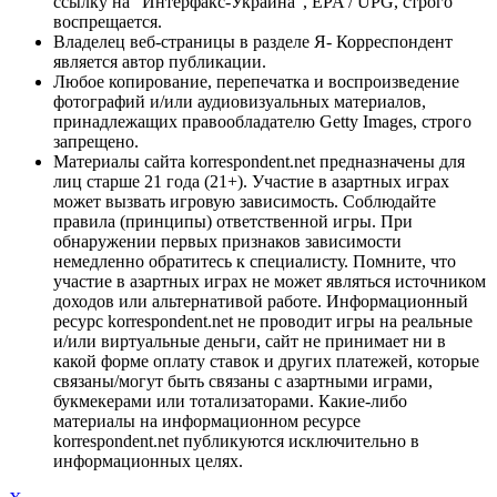
ссылку на "Интерфакс-Украина", EPA / UPG, строго
воспрещается.
Владелец веб-страницы в разделе Я- Корреспондент
является автор публикации.
Любое копирование, перепечатка и воспроизведение
фотографий и/или аудиовизуальных материалов,
принадлежащих правообладателю Getty Images, строго
запрещено.
Материалы сайта korrespondent.net предназначены для
лиц старше 21 года (21+). Участие в азартных играх
может вызвать игровую зависимость. Соблюдайте
правила (принципы) ответственной игры. При
обнаружении первых признаков зависимости
немедленно обратитесь к специалисту. Помните, что
участие в азартных играх не может являться источником
доходов или альтернативой работе. Информационный
ресурс korrespondent.net не проводит игры на реальные
и/или виртуальные деньги, сайт не принимает ни в
какой форме оплату ставок и других платежей, которые
связаны/могут быть связаны с азартными играми,
букмекерами или тотализаторами. Какие-либо
материалы на информационном ресурсе
korrespondent.net публикуются исключительно в
информационных целях.