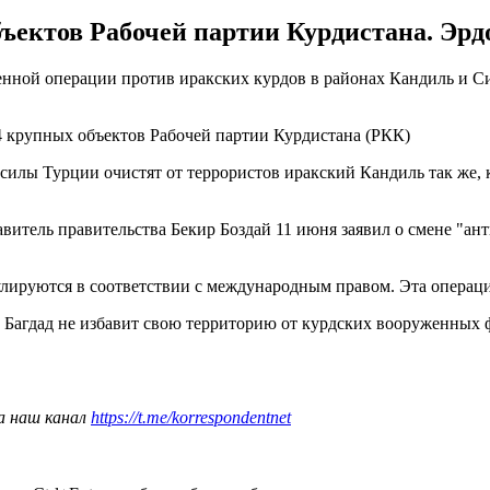
ектов Рабочей партии Курдистана. Эрдог
нной операции против иракских курдов в районах Кандиль и Си
 крупных объектов Рабочей партии Курдистана (РКК)
силы Турции очистят от террористов иракский Кандиль так же, 
тавитель правительства Бекир Боздай 11 июня заявил о смене "а
ируются в соответствии с международным правом. Эта операция 
ли Багдад не избавит свою территорию от курдских вооруженны
а наш канал
https://t.me/korrespondentnet