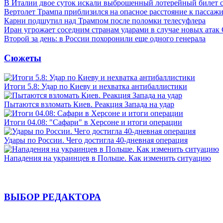
В Италии двое суток искали выброшенный лотерейный билет
Вертолет Трампа приблизился на опасное расстояние к пассаж
Карни подшутил над Трампом после поломки телесуфлера
Иран угрожает соседним странам ударами в случае новых ат
Второй за день: в России похоронили еще одного генерала
Сюжеты
Итоги 5.8: Удар по Киеву и нехватка антибаллистики
Пытаются взломать Киев. Реакция Запада на удар
Итоги 04.08: "Сафари" в Херсоне и итоги операции
Удары по России. Чего достигла 40-дневная операция
Нападения на украинцев в Польше. Как изменить ситуацию
ВЫБОР РЕДАКТОРА