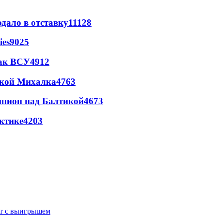
дало в отставку
11128
ies
9025
так ВСУ
4912
цкой Михалка
4763
шпион над Балтикой
4673
ктике
4203