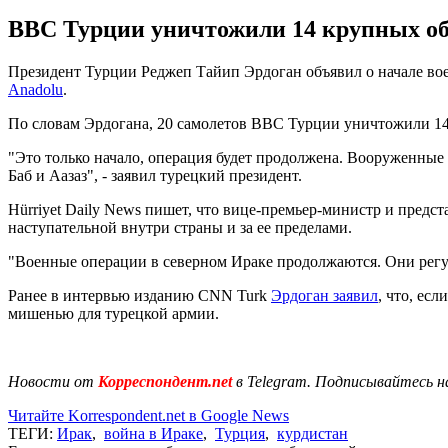
ВВС Турции уничтожили 14 крупных объ
Президент Турции Реджеп Тайип Эрдоган объявил о начале вое
Anadolu
.
По словам Эрдогана, 20 самолетов ВВС Турции уничтожили 14
"Это только начало, операция будет продолжена. Вооруженные 
Баб и Аазаз", - заявил турецкий президент.
Hürriyet Daily News пишет, что вице-премьер-министр и предс
наступательной внутри страны и за ее пределами.
"Военные операции в северном Ираке продолжаются. Они регул
Ранее в интервью изданию CNN Turk
Эрдоган заявил
, что, ес
мишенью для турецкой армии.
Новости от
Корреспондент.net
в Telegram. Подписывайтесь н
Читайте Korrespondent.net в Google News
ТЕГИ:
Ирак
,
война в Ираке
,
Турция
,
курдистан