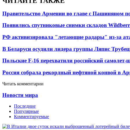
ЧИТАЙТЕ ТАКЖЕ
Правительство Армении во главе с Пашиняном по
Появились спутниковые снимки складов Wildberr
РФ активизировала "летающие радары" из-за а
В Беларуси осудили лидера группы Ляпис Трубе
Польские F-16 перехватили российский самолет-
Россия собрала рекордный нефтяной конвой в Ар
Читать комментарии
Новости мира
Последние
Популярные
Комментируемые