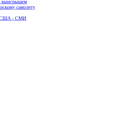
 с выигрышем
ирскому самолету
ак США - СМИ