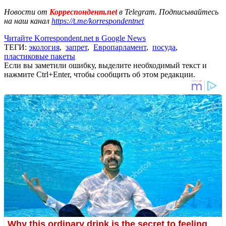
Новости от
Корреспондент.net
в Telegram. Подписывайтесь
на наш канал
https://t.me/korrespondentnet
Читайте Korrespondent.net в Google News
ТЕГИ:
экология
,
запрет
,
Европарламент
,
посуда
,
пластиковые пакеты
Если вы заметили ошибку, выделите необходимый текст и
нажмите Ctrl+Enter, чтобы сообщить об этом редакции.