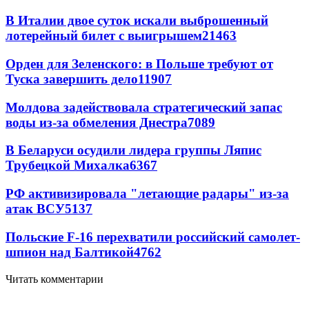
В Италии двое суток искали выброшенный
лотерейный билет с выигрышем
21463
Орден для Зеленского: в Польше требуют от
Туска завершить дело
11907
Молдова задействовала стратегический запас
воды из-за обмеления Днестра
7089
В Беларуси осудили лидера группы Ляпис
Трубецкой Михалка
6367
РФ активизировала "летающие радары" из-за
атак ВСУ
5137
Польские F-16 перехватили российский самолет-
шпион над Балтикой
4762
Читать комментарии