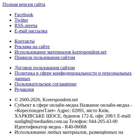
Полная версия сайта
Facebook
Twitter
RSS-ленты
E-mail рассылка
Контакты
Реклама на сайте
Использование материалов korrespondent.net
Правила пользования сайтом
Договор пользования сайтом
Политика в сфере конфиденциальности и персональных
данных
Пользовательское соглашение
Редакция
© 2000-2026, Korrespondent.net
Субъект в сфере онлайн-медиа Название онлайн-медиа -
«КореспонденТ.net» Адрес: 02091, місто Київ,
ХАРКІВСЬКЕ ШОСЕ, будинок 172-Б, офіс 208/1 E-mail:
sunlight@mediadim.com.ua
Телефон: 044-205-43-00
Идентификатор медиа - R40-06068
Использование любых материалов, размещённых на