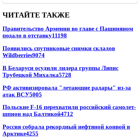
ЧИТАЙТЕ ТАКЖЕ
Правительство Армении во главе с Пашиняном
подало в отставку
11198
Появились спутниковые снимки складов
Wildberries
9074
В Беларуси осудили лидера группы Ляпис
Трубецкой Михалка
5728
РФ активизировала "летающие радары" из-за
атак ВСУ
5005
Польские F-16 перехватили российский самолет-
шпион над Балтикой
4712
Россия собрала рекордный нефтяной конвой в
Арктике
4255