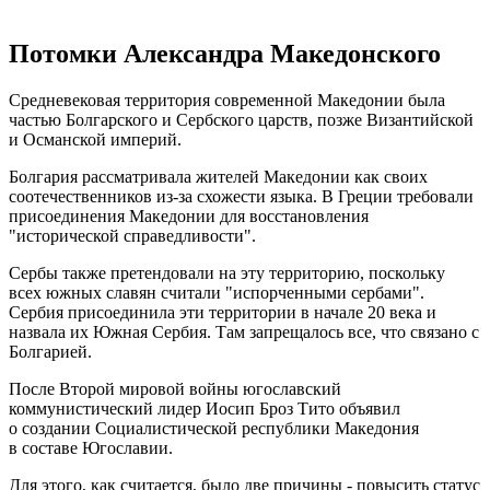
Потомки Александра Македонского
Средневековая территория современной Македонии была
частью Болгарского и Сербского царств, позже Византийской
и Османской империй.
Болгария рассматривала жителей Македонии как своих
соотечественников из-за схожести языка. В Греции требовали
присоединения Македонии для восстановления
"исторической справедливости".
Сербы также претендовали на эту территорию, поскольку
всех южных славян считали "испорченными сербами".
Сербия присоединила эти территории в начале 20 века и
назвала их Южная Сербия. Там запрещалось все, что связано с
Болгарией.
После Второй мировой войны югославский
коммунистический лидер Иосип Броз Тито объявил
о создании Социалистической республики Македония
в составе Югославии.
Для этого, как считается, было две причины - повысить статус