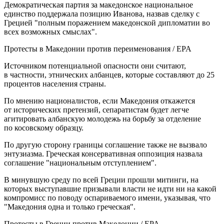
Демократическая партия за македонское национальное
единство поддержала позицию Иванова, назвав сделку с
Грецией "полным поражением македонской дипломатии во
всех возможных смыслах".
Протесты в Македонии против переименования / EPA
Источником потенциальной опасности они считают,
в частности, этнических албанцев, которые составляют до 25
процентов населения страны.
По мнению националистов, если Македония откажется
от исторических претензий, сепаратистам будет легче
агитировать албанскую молодежь на борьбу за отделение
по косовскому образцу.
По другую сторону границы соглашение также не вызвало
энтузиазма. Греческая консервативная оппозиция назвала
соглашение "национальным отступлением".
В минувшую среду по всей Греции прошли митинги, на
которых выступавшие призывали власти не идти ни на какой
компромисс по поводу оспариваемого имени, указывая, что
"Македония одна и только греческая".
Протесты в Греции против Македонии / EPA