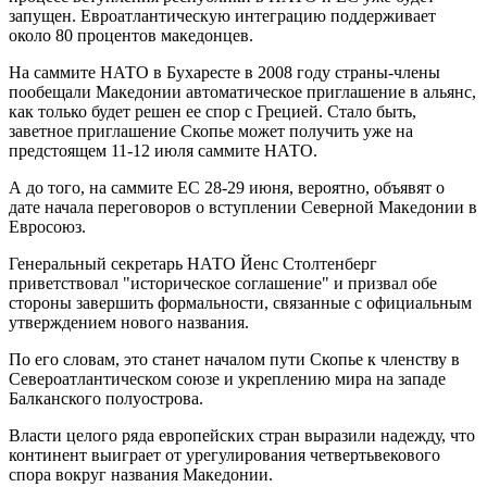
запущен. Евроатлантическую интеграцию поддерживает
около 80 процентов македонцев.
На саммите НАТО в Бухаресте в 2008 году страны-члены
пообещали Македонии автоматическое приглашение в альянс,
как только будет решен ее спор с Грецией. Стало быть,
заветное приглашение Скопье может получить уже на
предстоящем 11-12 июля саммите НАТО.
А до того, на саммите ЕС 28-29 июня, вероятно, объявят о
дате начала переговоров о вступлении Северной Македонии в
Евросоюз.
Генеральный секретарь НАТО Йенс Столтенберг
приветствовал "историческое соглашение" и призвал обе
стороны завершить формальности, связанные с официальным
утверждением нового названия.
По его словам, это станет началом пути Скопье к членству в
Североатлантическом союзе и укреплению мира на западе
Балканского полуострова.
Власти целого ряда европейских стран выразили надежду, что
континент выиграет от урегулирования четвертьвекового
спора вокруг названия Македонии.