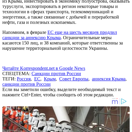
из Крыма, инвестировать в экономику полуострова, оказывать
туруслуги, экспортировать в регион некоторые товары и
технологии в сферах транспорта, телекоммуникаций и
энергетики, а также связанные с добычей и переработкой
нефти, газа и полезных ископаемых.
Напомним, в феврале
ЕС еще на шесть месяцев продлил
санкции за аннексию Крыма
. Ограничительные меры
касаются 150 лиц, и 38 компаний, которые ответственны за
нарушение территориальной целостности Украины.
Читайте Korrespondent.net в Google News
СПЕЦТЕМА:
Санкции против России
ТЕГИ:
Россия
,
ЕС
,
Крым
,
Совет Европы
,
аннексия Крыма
,
санкции против России
Если вы заметили ошибку, выделите необходимый текст и
нажмите Ctrl+Enter, чтобы сообщить об этом редакции.