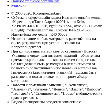
Пользовательское соглашение
Редакция
© 2000-2026, Korrespondent.net
Субъект в сфере онлайн-медиа Название онлайн-медиа -
«КореспонденТ.net» Адрес: 02091, місто Київ,
ХАРКІВСЬКЕ ШОСЕ, будинок 172-Б, офіс 208/1 E-mail:
sunlight@mediadim.com.ua
Телефон: 044-205-43-00
Идентификатор медиа - R40-06068
Использование любых материалов, размещённых на
сайте, разрешается при условии ссылки на
Корреспондент.net.
При копировании материалов со страницы «Новости
Украины и мира», для интернет-изданий – обязательна
прямая открытая для поисковых систем гиперссылка.
Ссылка должна быть размещена в независимости от
полного либо частичного использования материалов.
Гиперссылка (для интернет- изданий) – должна быть
размещена в подзаголовке или в первом абзаце
материала.
Новости с пометками "Мнение", "Экспертиза",
"Заявление", "Регионы", "Деньги", "Власть", "Выборы",
"Тест-драйв", "Спецпроекты", "Промо" публикуются на
правах рекламы.
Раздел Спецпроекты создается совместно с