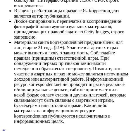
ссылку на "Интерфакс-Украина", EPA / UPG, строго
воспрещается.
Владелец веб-страницы в разделе Я- Корреспондент
является автор публикации.
Любое копирование, перепечатка и воспроизведение
фотографий и/или аудиовизуальных материалов,
принадлежащих правообладателю Getty Images, строго
запрещено.
Материалы сайта korrespondent.net предназначены для
лиц старше 21 года (21+). Участие в азартных играх
может вызвать игровую зависимость. Соблюдайте
правила (принципы) ответственной игры. При
обнаружении первых признаков зависимости
немедленно обратитесь к специалисту. Помните, что
участие в азартных играх не может являться источником
доходов или альтернативой работе. Информационный
ресурс korrespondent.net не проводит игры на реальные
и/или виртуальные деньги, сайт не принимает ни в
какой форме оплату ставок и других платежей, которые
связаны/могут быть связаны с азартными играми,
букмекерами или тотализаторами. Какие-либо
материалы на информационном ресурсе
korrespondent.net публикуются исключительно в
информационных целях.