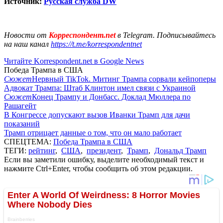
Источник:
Русская служба DW
Новости от
Корреспондент.net
в Telegram. Подписывайтесь
на наш канал
https://t.me/korrespondentnet
Читайте Korrespondent.net в Google News
Победа Трампа в США
Сюжет
Нервный TikTok. Митинг Трампа сорвали кейпоперы
Адвокат Трампа: Штаб Клинтон имел связи с Украиной
Сюжет
Конец Трампу и Донбасс. Доклад Мюллера по
Рашагейт
В Конгрессе допускают вызов Иванки Трамп для дачи
показаний
Трамп отрицает данные о том, что он мало работает
СПЕЦТЕМА:
Победа Трампа в США
ТЕГИ:
рейтинг
,
США
,
президент
,
Трамп
,
Дональд Трамп
Если вы заметили ошибку, выделите необходимый текст и
нажмите Ctrl+Enter, чтобы сообщить об этом редакции.