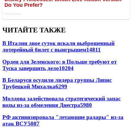
ЧИТАЙТЕ ТАКЖЕ
В Италии двое суток искали выброшенный
лотерейный билет с выигрышем
14811
Орден для Зеленского: в Польше требуют от
Туска завершить дело
10204
В Беларуси осудили лидера группы Ляпис
Трубецкой Михалка
6299
Молдова задействовала стратегический запас
воды из-за обмеления Днестра
5980
РФ активизировала "летающие радары" из-за
атак ВСУ
5087