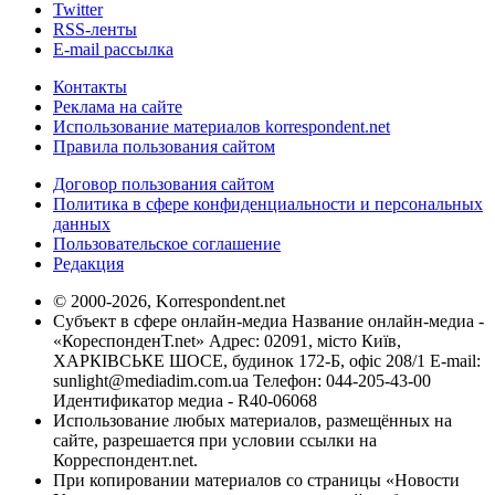
Twitter
RSS-ленты
E-mail рассылка
Контакты
Реклама на сайте
Использование материалов korrespondent.net
Правила пользования сайтом
Договор пользования сайтом
Политика в сфере конфиденциальности и персональных
данных
Пользовательское соглашение
Редакция
© 2000-2026, Korrespondent.net
Субъект в сфере онлайн-медиа Название онлайн-медиа -
«КореспонденТ.net» Адрес: 02091, місто Київ,
ХАРКІВСЬКЕ ШОСЕ, будинок 172-Б, офіс 208/1 E-mail:
sunlight@mediadim.com.ua
Телефон: 044-205-43-00
Идентификатор медиа - R40-06068
Использование любых материалов, размещённых на
сайте, разрешается при условии ссылки на
Корреспондент.net.
При копировании материалов со страницы «Новости