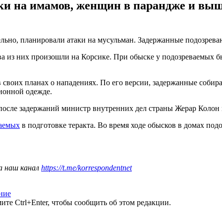
аки на имамов, женщин в парандже и вы
льно, планировали атаки на мусульман. Задержанные подозреваю
а из них произошли на Корсике. При обыске у подозреваемых б
в своих планах о нападениях. По его версии, задержанные соби
ионной одежде.
после задержаний министр внутренних дел страны Жерар Колон 
ваемых
в подготовке теракта. Во время ходе обысков в домах по
а наш канал
https://t.me/korrespondentnet
ние
те Ctrl+Enter, чтобы сообщить об этом редакции.