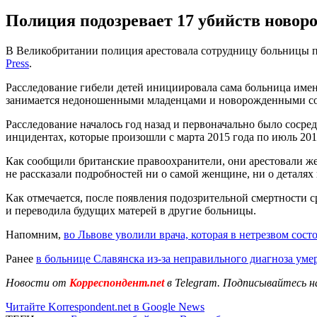
Полиция подозревает 17 убийств новоро
В Великобритании полиция арестовала сотрудницу больницы по
Press
.
Расследование гибели детей инициировала сама больница име
занимается недоношенными младенцами и новорожденными со
Расследование началось год назад и первоначально было сосре
инцидентах, которые произошли с марта 2015 года по июль 201
Как сообщили британские правоохранители, они арестовали же
не рассказали подробностей ни о самой женщине, ни о деталях
Как отмечается, после появления подозрительной смертности 
и переводила будущих матерей в другие больницы.
Напомним,
во Львове уволили врача, которая в нетрезвом сос
Ранее
в больнице Славянска из-за неправильного диагноза уме
Новости от
Корреспондент.net
в Telegram. Подписывайтесь н
Читайте Korrespondent.net в Google News