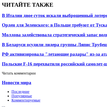
ЧИТАЙТЕ ТАКЖЕ
В Италии двое суток искали выброшенный лоте
Орден для Зеленского: в Польше требуют от Туск
Молдова задействовала стратегический запас вод
В Беларуси осудили лидера группы Ляпис Трубе
РФ активизировала "летающие радары" из-за а
Польские F-16 перехватили российский самолет-
Читать комментарии
Новости мира
Последние
Популярные
Комментируемые