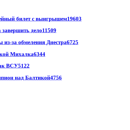
рейный билет с выигрышем
19603
а завершить дело
11509
ы из-за обмеления Днестра
6725
цкой Михалка
6344
так ВСУ
5122
шпион над Балтикой
4756