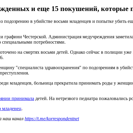
жденных и еще 15 покушений, которые п
 подозрению в убийстве восьми младенцев и попытке убить еще
ни графини Честерской. Администрация медучреждения заметила
 специальными потребностями.
доточено на смертях восьми детей. Однако сейчас в полиции уже
6.
нщину "специалиста здравоохранения" по подозрениям в убийст
 преступления.
среди младенцев, больница прекратила принимать роды у женщин
тоянии принимала
детей. На нетрезвого педиатра пожаловались р
р младенец
.
а наш канал
https://t.me/korrespondentnet