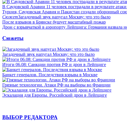
В Саудовской Аравии 11 человек пострадали в результате атаки
Турция, Саудовская Аравия и Пакистан создали оборонный со
Сюжет
Загадочный звук напугал Москву: что это было
После взрывов в Брянске бушует масштабный пожар
Дрон с взрывчаткой в аэропорту Лейпцига: Германия назвала н
Сюжеты
Загадочный звук напугал Москву: что это было
Итоги 06.08: Санкции против РФ и дрон в Лейпциге
Банкет генералов. Последствия взрыва в Москве
Грязные технологии. Атаки РФ на выборы во Франции
Эскалация для Европы. Российский дрон в Лейпциге
ВЫБОР РЕДАКТОРА