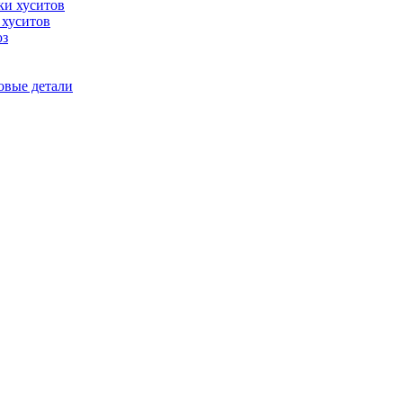
 хуситов
юз
овые детали