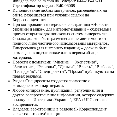
sunlight@mediadim.com.ua
Телефон: 044-205-43-00
Идентификатор медиа - R40-06068
Использование любых материалов, размещённых на
сайте, разрешается при условии ссылки на
Корреспондент.net.
При копировании материалов со страницы «Новости
Украины и мира», для интернет-изданий – обязательна
прямая открытая для поисковых систем гиперссылка.
Ссылка должна быть размещена в независимости от
полного либо частичного использования материалов.
Гиперссылка (для интернет- изданий) – должна быть
размещена в подзаголовке или в первом абзаце
материала.
Новости с пометками "Мнение", "Экспертиза",
"Заявление", "Регионы", "Деньги", "Власть", "Выборы",
"Тест-драйв", "Спецпроекты", "Промо" публикуются на
правах рекламы.
Раздел Спецпроекты создается совместно с
коммерческими партнерами.
Любое копирование, публикация, републикация и
другое распространение информации, которое содержит
ссылку на "Интерфакс-Украина", EPA / UPG, строго
воспрещается.
Владелец веб-страницы в разделе Я- Корреспондент
является автор публикации.