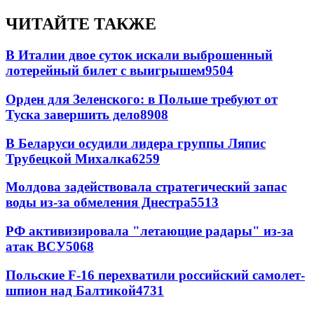
ЧИТАЙТЕ ТАКЖЕ
В Италии двое суток искали выброшенный
лотерейный билет с выигрышем
9504
Орден для Зеленского: в Польше требуют от
Туска завершить дело
8908
В Беларуси осудили лидера группы Ляпис
Трубецкой Михалка
6259
Молдова задействовала стратегический запас
воды из-за обмеления Днестра
5513
РФ активизировала "летающие радары" из-за
атак ВСУ
5068
Польские F-16 перехватили российский самолет-
шпион над Балтикой
4731