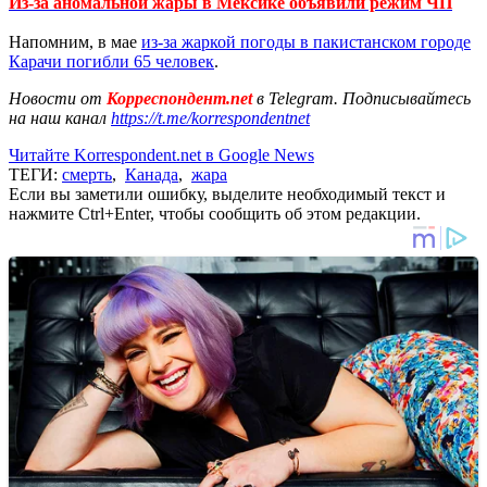
Из-за аномальной жары в Мексике объявили режим ЧП
Напомним, в мае
из-за жаркой погоды в пакистанском городе
Карачи погибли 65 человек
.
Новости от
Корреспондент.net
в Telegram. Подписывайтесь
на наш канал
https://t.me/korrespondentnet
Читайте Korrespondent.net в Google News
ТЕГИ:
смерть
,
Канада
,
жара
Если вы заметили ошибку, выделите необходимый текст и
нажмите Ctrl+Enter, чтобы сообщить об этом редакции.