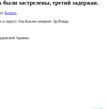
х были застрелены, третий задержан.
ает
Reuters
.
 в округе Эль-Касим севернее Эр-Рияда.
аудовской Аравии.