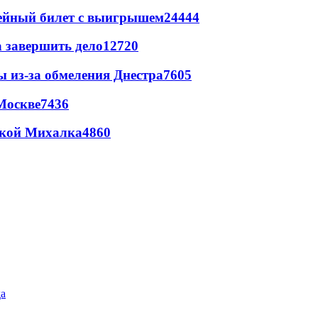
рейный билет с выигрышем
24444
а завершить дело
12720
ы из-за обмеления Днестра
7605
Москве
7436
цкой Михалка
4860