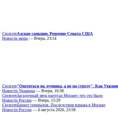
Сюжет
Адские санкции. Решение Сената США
Новости мира
— Вчера, 23:14
Сюжет
"Охотиться на лучника, а не на стрелу". Как Украи
Новости Украины
— Вчера, 16:38
Сюжет
Загадочный звук напугал Москву: что это было
Новости России
— Вчера, 15:29
Сюжет
Банкет генералов. Последствия взрыва в Москве
Новости России
— 6 августа 2026, 23:58