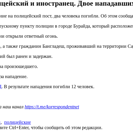
ицейский и иностранец. Двое нападавши
ие на полицейский пост, два человека погибли. Об этом сообщ
пускному пункту полиции в городе Бурайда, который расположен
ии открыли ответный огонь.
ур, а также гражданин Бангладеш, проживавший на территории С
ий был ранен и задержан.
ва произошедшего.
за нападение.​
Д
. В результате нападения погибли 12 человек.
а наш канал
https://t.me/korrespondentnet
и
,
полицейские
те Ctrl+Enter, чтобы сообщить об этом редакции.