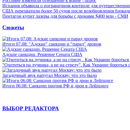
Россияне изменили отношение к войне - опрос
Испания объявила о пограничном контроле для путешественни
США перехватили более 50 судов после возобновления блокад
Пентагон купит лазеры для борьбы с дронами $400 млн - СМИ
Сюжеты
Итоги 07.08: "Адские" санкции и "парад" дронов
Адские санкции. Решение Сената США
"Охотиться на лучника, а не на стрелу". Как Украине бороться 
Загадочный звук напугал Москву: что это было
Итоги 06.08: Санкции против РФ и дрон в Лейпциге
ВЫБОР РЕДАКТОРА