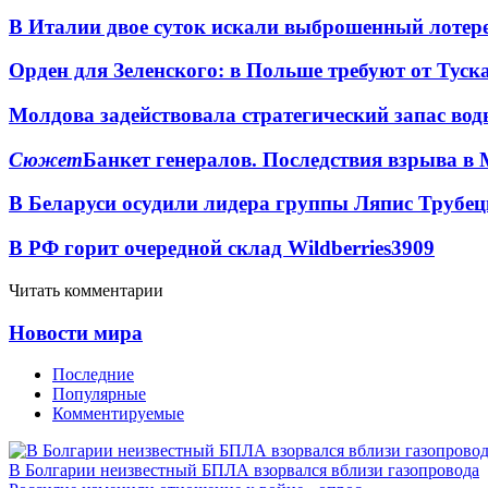
В Италии двое суток искали выброшенный лоте
Орден для Зеленского: в Польше требуют от Туск
Молдова задействовала стратегический запас вод
Сюжет
Банкет генералов. Последствия взрыва в 
В Беларуси осудили лидера группы Ляпис Трубе
В РФ горит очередной склад Wildberries
3909
Читать комментарии
Новости мира
Последние
Популярные
Комментируемые
В Болгарии неизвестный БПЛА взорвался вблизи газопровода