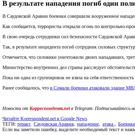
В результате нападения погиб один пол
В Саудовской Аравии боевики совершили вооруженное нападен
Как сообщается, террористы открыли огонь по контрольно-про
В свою очередь сотрудники сил безопасности Саудовской Арав
Так, в результате инцидента погиб сотрудник силовых структ
Отмечается, что силовики уничтожили двоих нападавших, трет
Министерство внутренних дел страны расследует обстоятельст
Пока ни одна из группировок не взяла на себя ответственность 
Ранее сообщалось, что
в Сомали боевики атаковали здание МВ
Новости от
Корреспондент.net
в Telegram. Подписывайтесь н
Читайте Korrespondent.net в Google News
ТЕГИ:
теракт
,
Саудовская Аравия
,
нападение
,
атака
,
Боевик
Если вы заметили ошибку, выделите необходимый текст и нажми