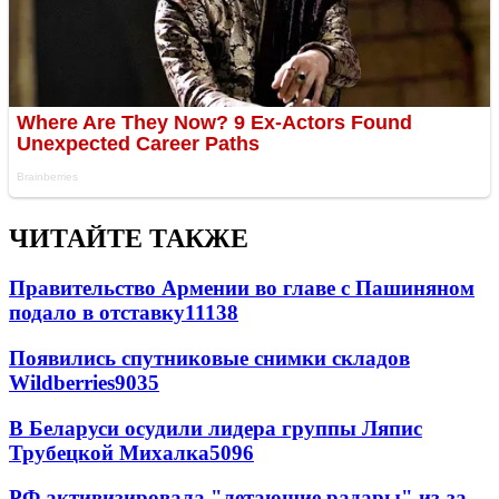
ЧИТАЙТЕ ТАКЖЕ
Правительство Армении во главе с Пашиняном
подало в отставку
11138
Появились спутниковые снимки складов
Wildberries
9035
В Беларуси осудили лидера группы Ляпис
Трубецкой Михалка
5096
РФ активизировала "летающие радары" из-за