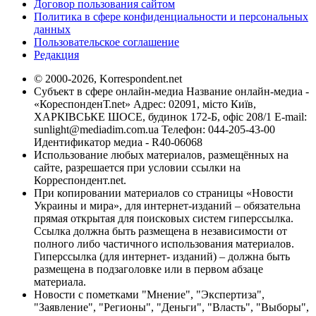
Договор пользования сайтом
Политика в сфере конфиденциальности и персональных
данных
Пользовательское соглашение
Редакция
© 2000-2026, Korrespondent.net
Субъект в сфере онлайн-медиа Название онлайн-медиа -
«КореспонденТ.net» Адрес: 02091, місто Київ,
ХАРКІВСЬКЕ ШОСЕ, будинок 172-Б, офіс 208/1 E-mail:
sunlight@mediadim.com.ua
Телефон: 044-205-43-00
Идентификатор медиа - R40-06068
Использование любых материалов, размещённых на
сайте, разрешается при условии ссылки на
Корреспондент.net.
При копировании материалов со страницы «Новости
Украины и мира», для интернет-изданий – обязательна
прямая открытая для поисковых систем гиперссылка.
Ссылка должна быть размещена в независимости от
полного либо частичного использования материалов.
Гиперссылка (для интернет- изданий) – должна быть
размещена в подзаголовке или в первом абзаце
материала.
Новости с пометками "Мнение", "Экспертиза",
"Заявление", "Регионы", "Деньги", "Власть", "Выборы",