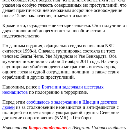
указал на особую тяжесть совершенных ею преступлений, что
делает практически невозможным досрочное освобождение
после 15 лет заключения, отмечает издание.
Кроме того, осуждены еще четыре человека. Они получили от
двух с половиной до десяти лет за пособничество и
подстрекательство.
По данным издания, официально годом основания NSU
считается 1998-й. Сначала группировка состояла из трех
человек: Беаты Чепе, Уве Мундлоза и Уве Бенхардта. Оба
мужчины покончили с собой 4 ноября 2011 года. На счету
группировки убийство девяти мигрантов - восемь турок,
одного грека и одной сотрудницы полиции, а также серия
ограблений и других преступлений.
Напомним, ранее
в Британии задержали шестерых
неонацистов
по подозрению в терроризме.
Перед этим
сообщалось о задержании в Швеции десятков
людей
из-за столкновений неонацистов и антифашистов с
полицией во время марша ультраправой группы Северное
движение сопротивления (NMR) в Гетеборге.
Новости от
Корреспондент.net
в Telegram. Подписывайтесь