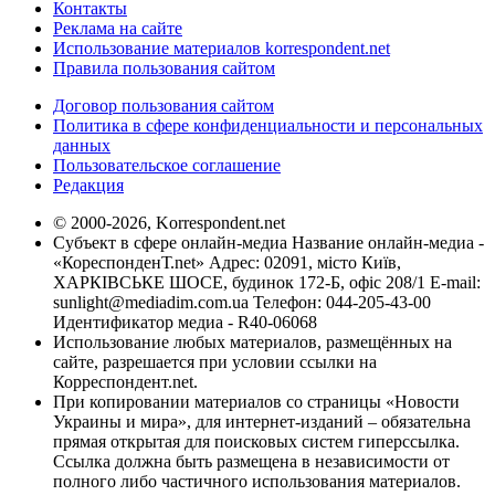
Контакты
Реклама на сайте
Использование материалов korrespondent.net
Правила пользования сайтом
Договор пользования сайтом
Политика в сфере конфиденциальности и персональных
данных
Пользовательское соглашение
Редакция
© 2000-2026, Korrespondent.net
Субъект в сфере онлайн-медиа Название онлайн-медиа -
«КореспонденТ.net» Адрес: 02091, місто Київ,
ХАРКІВСЬКЕ ШОСЕ, будинок 172-Б, офіс 208/1 E-mail:
sunlight@mediadim.com.ua
Телефон: 044-205-43-00
Идентификатор медиа - R40-06068
Использование любых материалов, размещённых на
сайте, разрешается при условии ссылки на
Корреспондент.net.
При копировании материалов со страницы «Новости
Украины и мира», для интернет-изданий – обязательна
прямая открытая для поисковых систем гиперссылка.
Ссылка должна быть размещена в независимости от
полного либо частичного использования материалов.