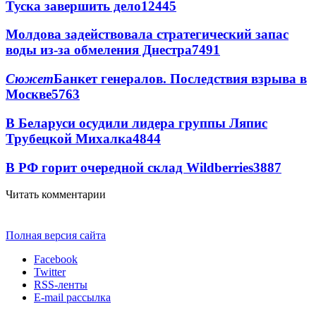
Туска завершить дело
12445
Молдова задействовала стратегический запас
воды из-за обмеления Днестра
7491
Сюжет
Банкет генералов. Последствия взрыва в
Москве
5763
В Беларуси осудили лидера группы Ляпис
Трубецкой Михалка
4844
В РФ горит очередной склад Wildberries
3887
Читать комментарии
Полная версия сайта
Facebook
Twitter
RSS-ленты
E-mail рассылка