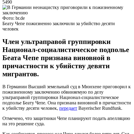
5490
Фото: br.de
Беату Чепе пожизненно заключили за убийство десяти
человек
Член ультраправой группировки
Национал-социалистическое подполье
Беата Чепе признана виновной в
причастности к убийству девяти
мигрантов.
В Германии Высший земельный суд в Мюнхене приговорил к
пожизненному заключению обвиняемую по делу
ультраправой группировки Национал-социалистическое
подполье Беату Чепе. Она признана виновной в причастности
к убийству десяти человек,
передает
Bayerischer Rundfunk.
Отмечено, что защитники Чепе планируют подать апелляцию
на это решение суда.
Как сообщается, процесс над Чепе длился более пяти лет. Суд