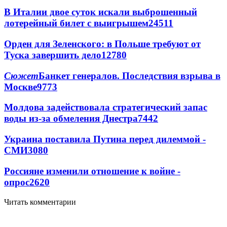
В Италии двое суток искали выброшенный
лотерейный билет с выигрышем
24511
Орден для Зеленского: в Польше требуют от
Туска завершить дело
12780
Сюжет
Банкет генералов. Последствия взрыва в
Москве
9773
Молдова задействовала стратегический запас
воды из-за обмеления Днестра
7442
Украина поставила Путина перед дилеммой -
СМИ
3080
Россияне изменили отношение к войне -
опрос
2620
Читать комментарии