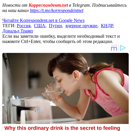
Новости от
Корреспондент.net
в Telegram. Подписывайтесь
на наш канал
https://t.me/korrespondentnet
Читайте Korrespondent.net в Google News
ТЕГИ:
Россия
,
США
,
Путин
,
ядерное оружие
,
КНДР
,
Дональд Трамп
Если вы заметили ошибку, выделите необходимый текст и
нажмите Ctrl+Enter, чтобы сообщить об этом редакции.